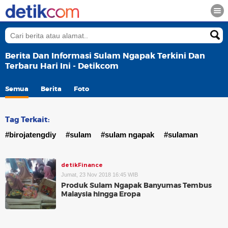
Berita Dan Informasi Sulam Ngapak Terkini Dan
Terbaru Hari Ini - Detikcom
Semua
Berita
Foto
Tag Terkait:
#birojatengdiy
#sulam
#sulam ngapak
#sulaman
detikFinance
Jumat, 23 Nov 2018 16:45 WIB
Produk Sulam Ngapak Banyumas Tembus
Malaysia hingga Eropa