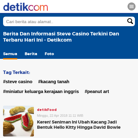
Berita Dan Informasi Steve Casino Terkini Dan
Terbaru Hari Ini - Detikcom
Semua
Berita
Foto
Tag Terkait:
#steve casino
#kacang tanah
#miniatur keluarga kerajaan inggris
#peanut art
detikFood
Minggu, 22 Apr 2018 11:11 WIB
Keren! Seniman Ini Ubah Kacang Jadi
Bentuk Hello Kitty Hingga David Bowie