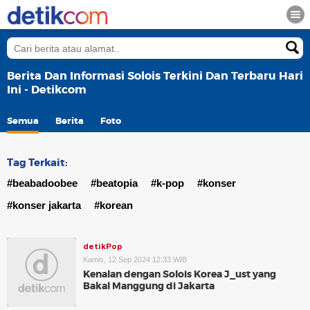
Berita Dan Informasi Solois Terkini Dan Terbaru Hari
Ini - Detikcom
Semua
Berita
Foto
Tag Terkait:
#beabadoobee
#beatopia
#k-pop
#konser
#konser jakarta
#korean
detikPop
Kamis, 12 Sep 2024 12:33 WIB
Kenalan dengan Solois Korea J_ust yang
Bakal Manggung di Jakarta