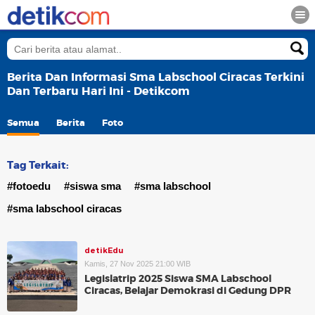
Berita Dan Informasi Sma Labschool Ciracas Terkini
Dan Terbaru Hari Ini - Detikcom
Semua
Berita
Foto
Tag Terkait:
#fotoedu
#siswa sma
#sma labschool
#sma labschool ciracas
detikEdu
Kamis, 27 Nov 2025 21:00 WIB
Legislatrip 2025 Siswa SMA Labschool
Ciracas, Belajar Demokrasi di Gedung DPR