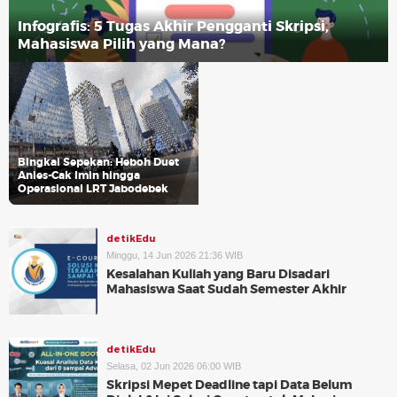
Infografis: 5 Tugas Akhir Pengganti Skripsi,
Mahasiswa Pilih yang Mana?
Bingkai Sepekan: Heboh Duet
Anies-Cak Imin hingga
Operasional LRT Jabodebek
detikEdu
Minggu, 14 Jun 2026 21:36 WIB
Kesalahan Kuliah yang Baru Disadari
Mahasiswa Saat Sudah Semester Akhir
detikEdu
Selasa, 02 Jun 2026 06:00 WIB
Skripsi Mepet Deadline tapi Data Belum