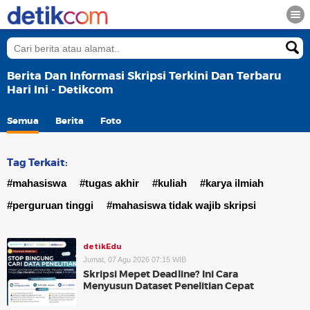
Berita Dan Informasi Skripsi Terkini Dan Terbaru
Hari Ini - Detikcom
Semua
Berita
Foto
Tag Terkait:
#mahasiswa
#tugas akhir
#kuliah
#karya ilmiah
#perguruan tinggi
#mahasiswa tidak wajib skripsi
detikEdu
Jumat, 07 Agu 2026 07:15 WIB
Skripsi Mepet Deadline? Ini Cara
Menyusun Dataset Penelitian Cepat