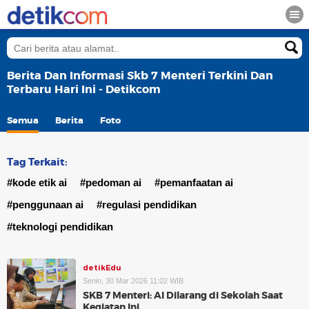
Berita Dan Informasi Skb 7 Menteri Terkini Dan
Terbaru Hari Ini - Detikcom
Semua
Berita
Foto
Tag Terkait:
#kode etik ai
#pedoman ai
#pemanfaatan ai
#penggunaan ai
#regulasi pendidikan
#teknologi pendidikan
detikEdu
Senin, 30 Mar 2026 11:02 WIB
SKB 7 Menteri: AI Dilarang di Sekolah Saat
Kegiatan Ini