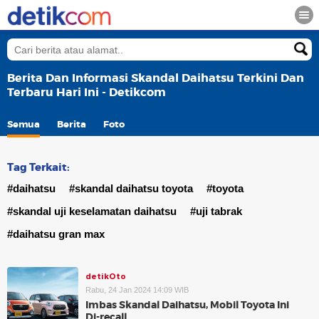
Berita Dan Informasi Skandal Daihatsu Terkini Dan
Terbaru Hari Ini - Detikcom
Semua
Berita
Foto
Tag Terkait:
#daihatsu
#skandal daihatsu toyota
#toyota
#skandal uji keselamatan daihatsu
#uji tabrak
#daihatsu gran max
detikOto
Rabu, 24 Jan 2024 14:09 WIB
Imbas Skandal Daihatsu, Mobil Toyota Ini
Di-recall