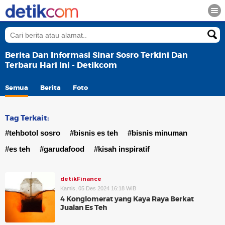
Berita Dan Informasi Sinar Sosro Terkini Dan
Terbaru Hari Ini - Detikcom
Semua
Berita
Foto
Tag Terkait:
#tehbotol sosro
#bisnis es teh
#bisnis minuman
#es teh
#garudafood
#kisah inspiratif
detikFinance
Kamis, 05 Des 2024 16:18 WIB
4 Konglomerat yang Kaya Raya Berkat
Jualan Es Teh