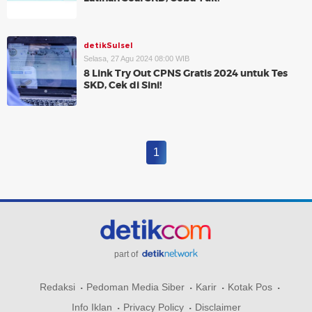
detikSulsel
Selasa, 27 Agu 2024 08:00 WIB
8 Link Try Out CPNS Gratis 2024 untuk Tes
SKD, Cek di Sini!
1
part of
Redaksi
Pedoman Media Siber
Karir
Kotak Pos
Info Iklan
Privacy Policy
Disclaimer