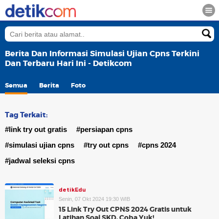
Berita Dan Informasi Simulasi Ujian Cpns Terkini
Dan Terbaru Hari Ini - Detikcom
Semua
Berita
Foto
Tag Terkait:
#link try out gratis
#persiapan cpns
#simulasi ujian cpns
#try out cpns
#cpns 2024
#jadwal seleksi cpns
detikEdu
Senin, 07 Okt 2024 19:30 WIB
15 Link Try Out CPNS 2024 Gratis untuk
Latihan Soal SKD, Coba Yuk!