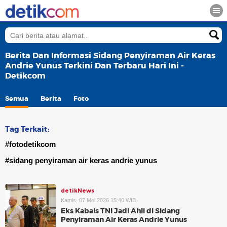
Berita Dan Informasi Sidang Penyiraman Air Keras
Andrie Yunus Terkini Dan Terbaru Hari Ini -
Detikcom
Semua
Berita
Foto
Tag Terkait:
#fotodetikcom
#sidang penyiraman air keras andrie yunus
detikNews
Kamis, 07 Mei 2026 15:40 WIB
Eks Kabais TNI Jadi Ahli di Sidang
Penyiraman Air Keras Andrie Yunus