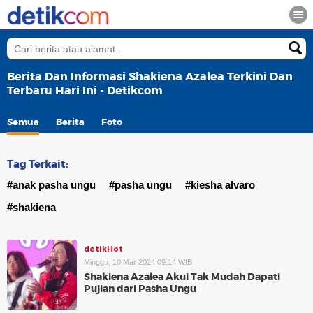
Berita Dan Informasi Shakiena Azalea Terkini Dan
Terbaru Hari Ini - Detikcom
Semua
Berita
Foto
Tag Terkait:
#anak pasha ungu
#pasha ungu
#kiesha alvaro
#shakiena
detikHot
Minggu, 10 Mar 2024 09:14 WIB
Shakiena Azalea Akui Tak Mudah Dapati
Pujian dari Pasha Ungu