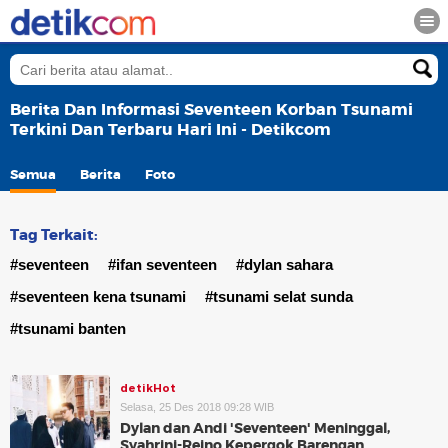
Berita Dan Informasi Seventeen Korban Tsunami
Terkini Dan Terbaru Hari Ini - Detikcom
Semua
Berita
Foto
Tag Terkait:
#seventeen
#ifan seventeen
#dylan sahara
#seventeen kena tsunami
#tsunami selat sunda
#tsunami banten
detikHot
Selasa, 25 Des 2018 09:28 WIB
Dylan dan Andi 'Seventeen' Meninggal,
Syahrini-Reino Kepergok Barengan