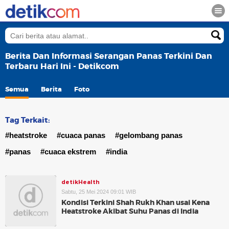
Berita Dan Informasi Serangan Panas Terkini Dan
Terbaru Hari Ini - Detikcom
Semua
Berita
Foto
Tag Terkait:
#heatstroke
#cuaca panas
#gelombang panas
#panas
#cuaca ekstrem
#india
detikHealth
Sabtu, 25 Mei 2024 09:01 WIB
Kondisi Terkini Shah Rukh Khan usai Kena
Heatstroke Akibat Suhu Panas di India