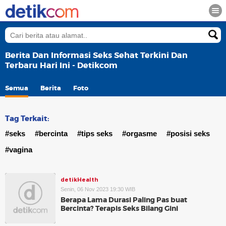
Berita Dan Informasi Seks Sehat Terkini Dan
Terbaru Hari Ini - Detikcom
Semua
Berita
Foto
Tag Terkait:
#seks
#bercinta
#tips seks
#orgasme
#posisi seks
#vagina
detikHealth
Senin, 06 Nov 2023 19:30 WIB
Berapa Lama Durasi Paling Pas buat
Bercinta? Terapis Seks Bilang Gini