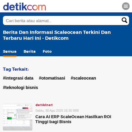
Berita Dan Informasi Scaleocean Terkini Dan
Terbaru Hari Ini - Detikcom
Semua
Berita
Foto
Tag Terkait:
#integrasi data
#otomatisasi
#scaleocean
#teknologi bisnis
detikInet
Sabtu, 30 Agu 2025 16:30 WIB
Cara AI ERP ScaleOcean Hasilkan ROI
Tinggi bagi Bisnis