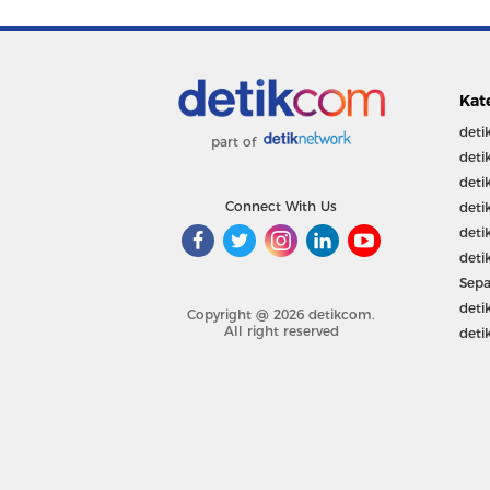
Kat
deti
part of
deti
deti
Connect With Us
deti
deti
deti
Sepa
deti
Copyright @ 2026 detikcom.
All right reserved
deti