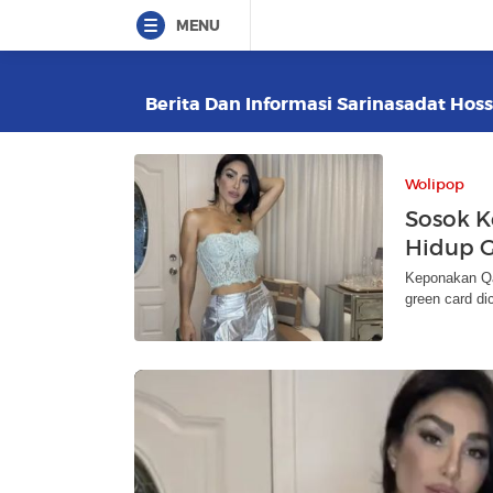
MENU
Berita Dan Informasi Sarinasadat Hoss
Wolipop
Sosok K
Hidup G
Keponakan Qas
green card di