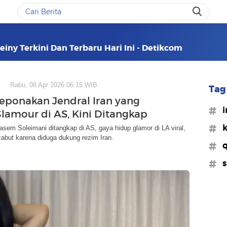
einy Terkini Dan Terbaru Hari Ini - Detikcom
Rabu, 08 Apr 2026 06:15 WIB
Tag 
eponakan Jendral Iran yang
#i
lamour di AS, Kini Ditangkap
#k
em Soleimani ditangkap di AS, gaya hidup glamor di LA viral,
cabut karena diduga dukung rezim Iran.
#q
#s