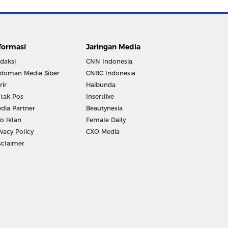
formasi
Jaringan Media
daksi
CNN Indonesia
doman Media Siber
CNBC Indonesia
rir
Haibunda
tak Pos
Insertlive
dia Partner
Beautynesia
fo Iklan
Female Daily
ivacy Policy
CXO Media
sclaimer