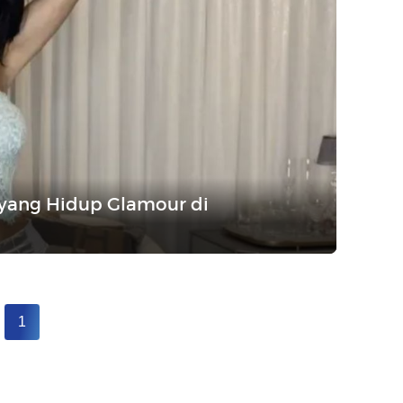
 yang Hidup Glamour di
1