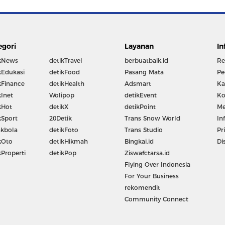
egori
Layanan
In
kNews
detikTravel
berbuatbaik.id
Re
kEdukasi
detikFood
Pasang Mata
Pe
kFinance
detikHealth
Adsmart
Ka
kInet
Wolipop
detikEvent
Ko
kHot
detikX
detikPoint
Me
kSport
20Detik
Trans Snow World
In
kbola
detikFoto
Trans Studio
Pr
kOto
detikHikmah
Bingkai.id
Di
kProperti
detikPop
Ziswafctarsa.id
Flying Over Indonesia
For Your Business
rekomendit
Community Connect