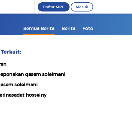
Daftar MPC
Masuk
Semua Berita
Berita
Foto
Terkait:
ran
eponakan qasem soleimani
asem soleimani
arinasadat hosseiny