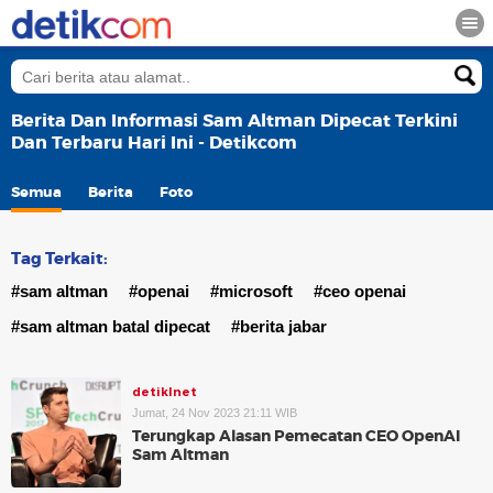
Berita Dan Informasi Sam Altman Dipecat Terkini
Dan Terbaru Hari Ini - Detikcom
Semua
Berita
Foto
Tag Terkait:
#sam altman
#openai
#microsoft
#ceo openai
#sam altman batal dipecat
#berita jabar
detikInet
Jumat, 24 Nov 2023 21:11 WIB
Terungkap Alasan Pemecatan CEO OpenAI
Sam Altman