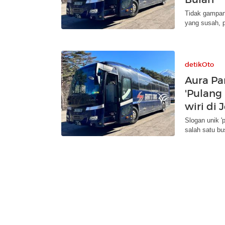
Tidak gampang
yang susah, 
detikOto
Aura Pan
'Pulang
wiri di
Slogan unik '
salah satu bu