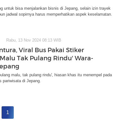
 untuk bisa menjalankan bisnis di Jepang, selain izin trayek
pun jadwal sopirnya harus memperhatikan aspek keselamatan.
Rabu, 13 Nov 2024 08:13 WIB
tura, Viral Bus Pakai Stiker
 Malu Tak Pulang Rindu' Wara-
 Jepang
pulang malu, tak pulang rindu', hiasan khas itu menempel pada
s pariwisata di Jepang.
1