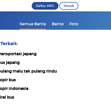
Daftar MPC
Masuk
Semua Berita
Berita
Foto
Terkait:
ransportasi jepang
us jepang
ulang malu tak pulang rindu
opir bus
opir indonesia
iral bus