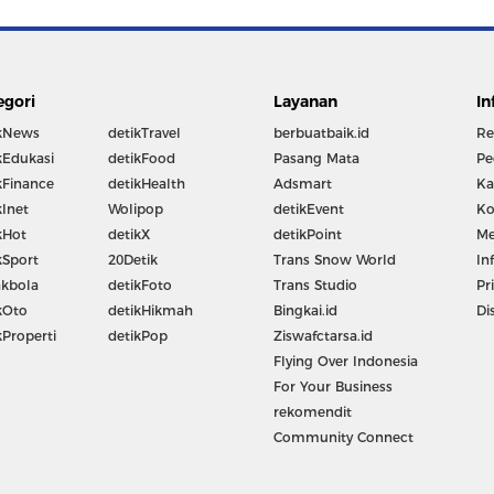
egori
Layanan
In
kNews
detikTravel
berbuatbaik.id
Re
kEdukasi
detikFood
Pasang Mata
Pe
kFinance
detikHealth
Adsmart
Ka
kInet
Wolipop
detikEvent
Ko
kHot
detikX
detikPoint
Me
kSport
20Detik
Trans Snow World
In
kbola
detikFoto
Trans Studio
Pr
kOto
detikHikmah
Bingkai.id
Di
kProperti
detikPop
Ziswafctarsa.id
Flying Over Indonesia
For Your Business
rekomendit
Community Connect