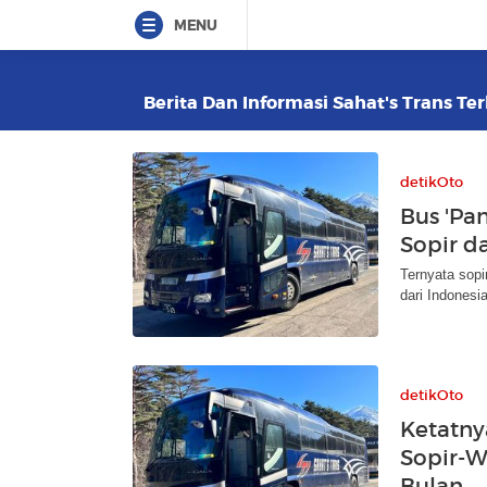
MENU
Berita Dan Informasi Sahat's Trans Ter
detikOto
Bus 'Pa
Sopir d
Ternyata sop
dari Indonesia
detikOto
Ketatny
Sopir-W
Bulan