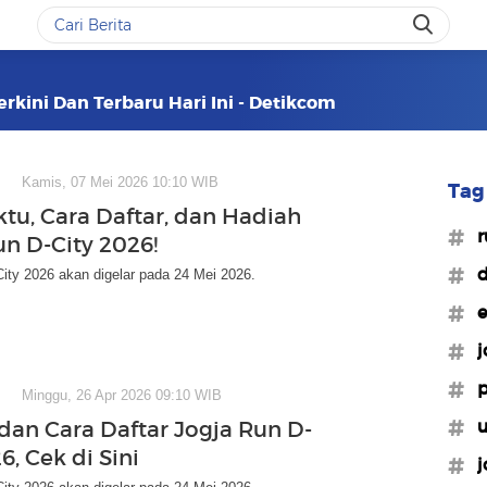
erkini Dan Terbaru Hari Ini - Detikcom
Kamis, 07 Mei 2026 10:10 WIB
Tag 
tu, Cara Daftar, dan Hadiah
#r
un D-City 2026!
#d
ity 2026 akan digelar pada 24 Mei 2026.
#e
#j
#p
Minggu, 26 Apr 2026 09:10 WIB
#u
dan Cara Daftar Jogja Run D-
6, Cek di Sini
#j