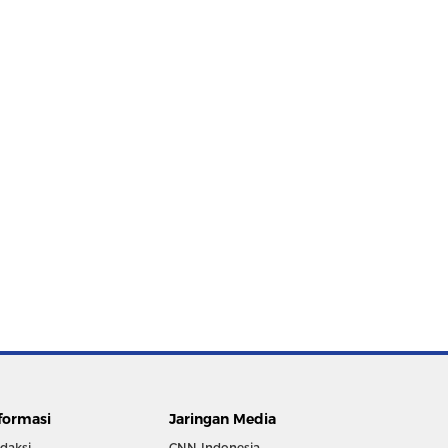
formasi
Jaringan Media
daksi
CNN Indonesia