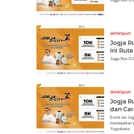
Jogja Run D-C
detikSport
Jogja Ru
Ini Rut
Jogja Run D-C
detikSport
Jogja R
dan Car
Event lari Jo
menawarkan p
Yogyakarta.