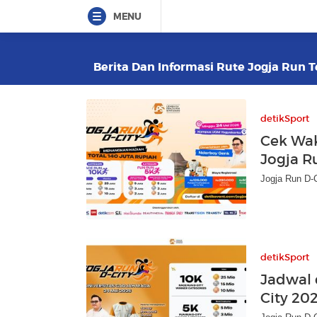
MENU
Berita Dan Informasi Rute Jogja Run T
detikSport
Cek Wak
Jogja R
Jogja Run D-C
detikSport
Jadwal 
City 202