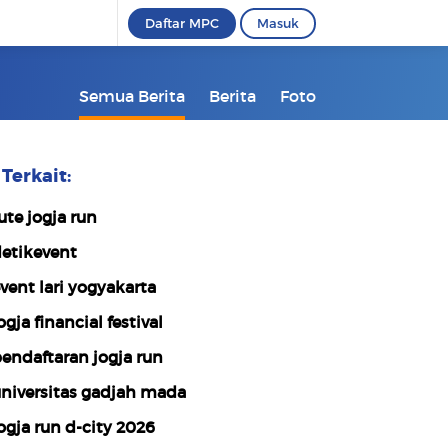
Daftar MPC
Masuk
Semua Berita
Berita
Foto
Terkait:
ute jogja run
etikevent
vent lari yogyakarta
ogja financial festival
endaftaran jogja run
niversitas gadjah mada
ogja run d-city 2026