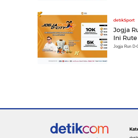
detikSport
Jogja R
Ini Rut
Jogja Run D-C
Kat
deti