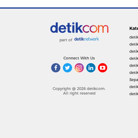
Kat
deti
part of
deti
deti
Connect With Us
deti
deti
deti
Sepa
deti
Copyright @ 2026 detikcom.
All right reserved
deti