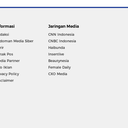
formasi
Jaringan Media
daksi
CNN Indonesia
doman Media Siber
CNBC Indonesia
rir
Haibunda
tak Pos
Insertlive
dia Partner
Beautynesia
fo Iklan
Female Daily
ivacy Policy
CXO Media
sclaimer