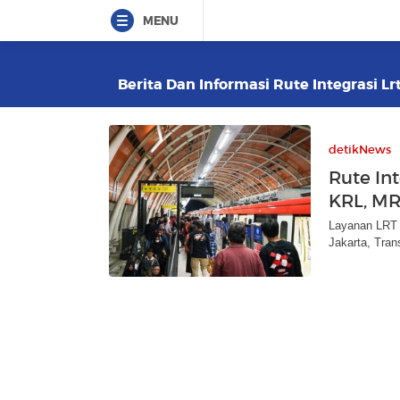
MENU
Berita Dan Informasi Rute Integrasi Lr
detikNews
Rute In
KRL, MR
Layanan LRT 
Jakarta, Tran