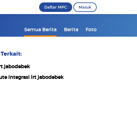
Daftar MPC
Masuk
Semua Berita
Berita
Foto
Terkait:
rt jabodebek
ute integrasi lrt jabodebek