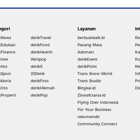
egori
Layanan
In
kNews
detikTravel
berbuatbaik.id
Re
kEdukasi
detikFood
Pasang Mata
Pe
kFinance
detikHealth
Adsmart
Ka
kInet
Wolipop
detikEvent
Ko
kHot
detikX
detikPoint
Me
kSport
20Detik
Trans Snow World
In
kbola
detikFoto
Trans Studio
Pr
kOto
detikHikmah
Bingkai.id
Di
kProperti
detikPop
Ziswafctarsa.id
Flying Over Indonesia
For Your Business
rekomendit
Community Connect