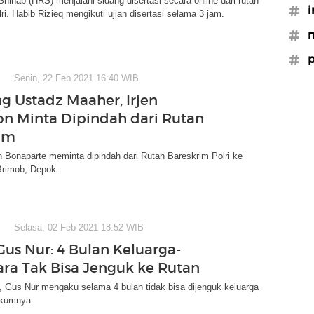
Shihab (HRS) menjalani sidang disertasi secara online dari rutan
#i
ri. Habib Rizieq mengikuti ujian disertasi selama 3 jam.
#
#p
Senin, 22 Feb 2021 16:40 WIB
g Ustadz Maaher, Irjen
n Minta Dipindah dari Rutan
im
n Bonaparte meminta dipindah dari Rutan Bareskrim Polri ke
rimob, Depok.
Selasa, 02 Feb 2021 18:52 WIB
Gus Nur: 4 Bulan Keluarga-
ra Tak Bisa Jenguk ke Rutan
 Gus Nur mengaku selama 4 bulan tidak bisa dijenguk keluarga
ukumnya.