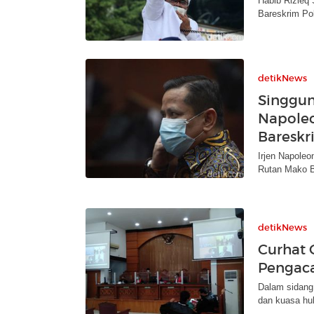
Habib Rizieq 
Bareskrim Pol
detikNews
Singgun
Napoleo
Bareskr
Irjen Napoleo
Rutan Mako B
detikNews
Curhat 
Pengaca
Dalam sidang,
dan kuasa h