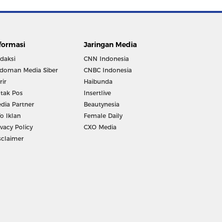
formasi
Jaringan Media
daksi
CNN Indonesia
doman Media Siber
CNBC Indonesia
rir
Haibunda
tak Pos
Insertlive
dia Partner
Beautynesia
fo Iklan
Female Daily
ivacy Policy
CXO Media
sclaimer