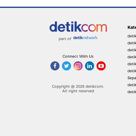
Kat
deti
part of
deti
deti
Connect With Us
deti
deti
deti
Sepa
deti
Copyright @ 2026 detikcom.
All right reserved
deti