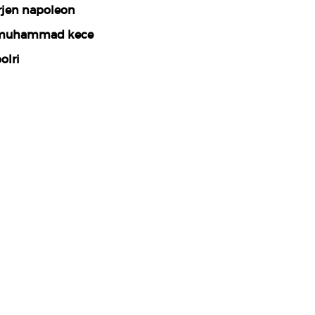
rjen napoleon
muhammad kece
olri