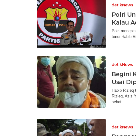
detikNews
Polri U
Kalau Ad
Polri menepis
tensi Habib R
detikNews
Begini 
Usai Di
Habib Rizieq 
Rizieq, Aziz 
sehat.
detikNews