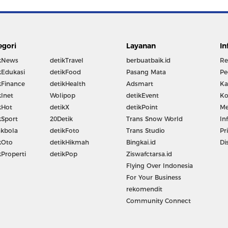
egori
Layanan
In
kNews
detikTravel
berbuatbaik.id
Re
kEdukasi
detikFood
Pasang Mata
Pe
kFinance
detikHealth
Adsmart
Ka
kInet
Wolipop
detikEvent
Ko
kHot
detikX
detikPoint
Me
kSport
20Detik
Trans Snow World
In
kbola
detikFoto
Trans Studio
Pr
kOto
detikHikmah
Bingkai.id
Di
kProperti
detikPop
Ziswafctarsa.id
Flying Over Indonesia
For Your Business
rekomendit
Community Connect