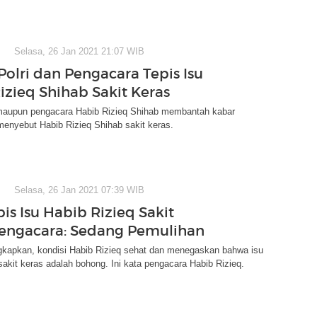
Selasa, 26 Jan 2021 21:07 WIB
Polri dan Pengacara Tepis Isu
izieq Shihab Sakit Keras
maupun pengacara Habib Rizieq Shihab membantah kabar
enyebut Habib Rizieq Shihab sakit keras.
Selasa, 26 Jan 2021 07:39 WIB
pis Isu Habib Rizieq Sakit
Pengacara: Sedang Pemulihan
gkapkan, kondisi Habib Rizieq sehat dan menegaskan bahwa isu
sakit keras adalah bohong. Ini kata pengacara Habib Rizieq.