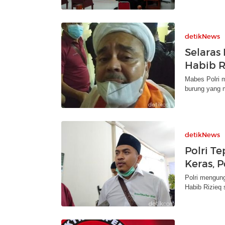
detikNews
Selaras 
Habib R
Mabes Polri 
burung yang m
detikNews
Polri Te
Keras, 
Polri mengun
Habib Rizieq 