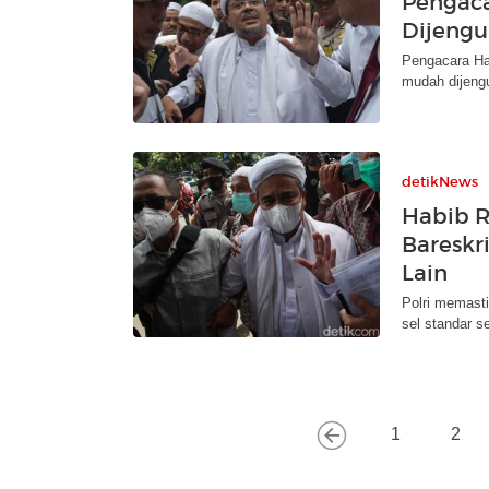
Pengaca
Dijengu
Pengacara Hab
mudah dijengu
detikNews
Habib R
Bareskri
Lain
Polri memasti
sel standar s
1
2