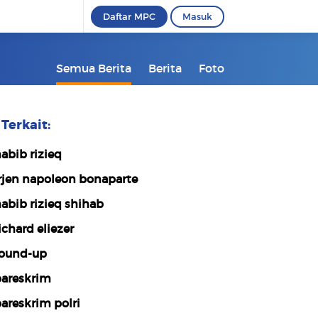
Daftar MPC
Masuk
Semua Berita
Berita
Foto
Terkait:
abib rizieq
rjen napoleon bonaparte
abib rizieq shihab
ichard eliezer
ound-up
areskrim
areskrim polri