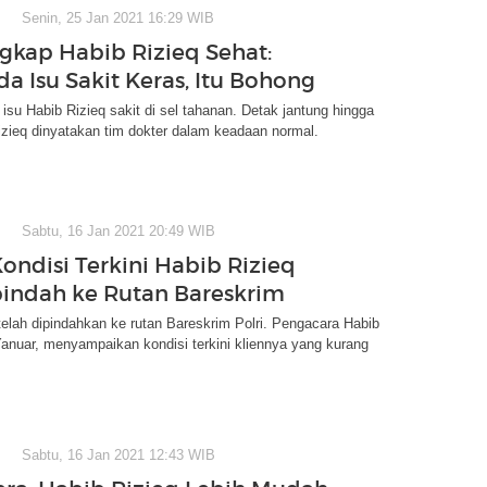
Senin, 25 Jan 2021 16:29 WIB
ngkap Habib Rizieq Sehat:
a Isu Sakit Keras, Itu Bohong
 isu Habib Rizieq sakit di sel tahanan. Detak jantung hingga
izieq dinyatakan tim dokter dalam keadaan normal.
Sabtu, 16 Jan 2021 20:49 WIB
Kondisi Terkini Habib Rizieq
pindah ke Rutan Bareskrim
telah dipindahkan ke rutan Bareskrim Polri. Pengacara Habib
Yanuar, menyampaikan kondisi terkini kliennya yang kurang
Sabtu, 16 Jan 2021 12:43 WIB