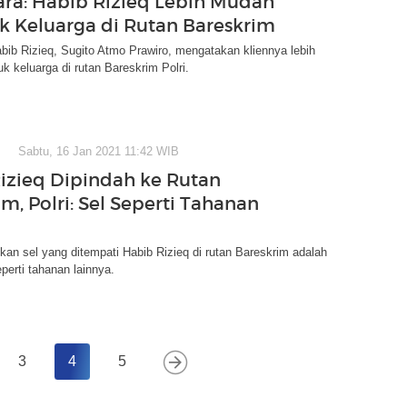
ra: Habib Rizieq Lebih Mudah
k Keluarga di Rutan Bareskrim
ib Rizieq, Sugito Atmo Prawiro, mengatakan kliennya lebih
k keluarga di rutan Bareskrim Polri.
Sabtu, 16 Jan 2021 11:42 WIB
izieq Dipindah ke Rutan
m, Polri: Sel Seperti Tahanan
kan sel yang ditempati Habib Rizieq di rutan Bareskrim adalah
eperti tahanan lainnya.
3
4
5