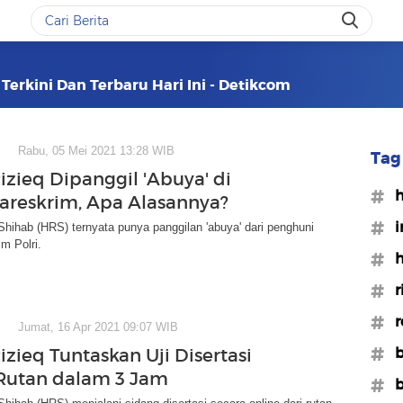
Terkini Dan Terbaru Hari Ini - Detikcom
Rabu, 05 Mei 2021 13:28 WIB
Tag 
izieq Dipanggil 'Abuya' di
#h
areskrim, Apa Alasannya?
#i
Shihab (HRS) ternyata punya panggilan 'abuya' dari penghuni
im Polri.
#h
#r
#r
Jumat, 16 Apr 2021 09:07 WIB
#b
zieq Tuntaskan Uji Disertasi
 Rutan dalam 3 Jam
#b