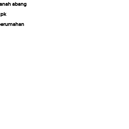
anah abang
kpk
erumahan