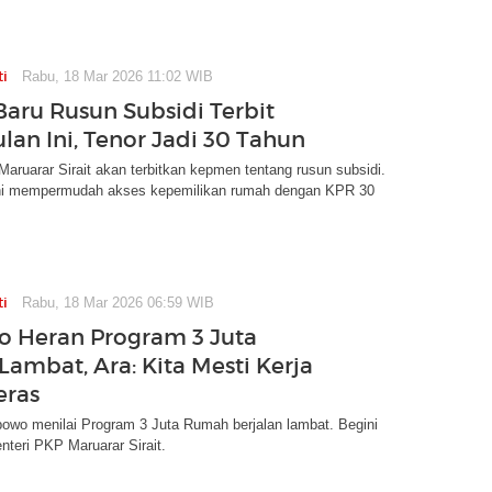
ti
Rabu, 18 Mar 2026 11:02 WIB
Baru Rusun Subsidi Terbit
lan Ini, Tenor Jadi 30 Tahun
aruarar Sirait akan terbitkan kepmen tentang rusun subsidi.
ini mempermudah akses kepemilikan rumah dengan KPR 30
ti
Rabu, 18 Mar 2026 06:59 WIB
 Heran Program 3 Juta
ambat, Ara: Kita Mesti Kerja
eras
owo menilai Program 3 Juta Rumah berjalan lambat. Begini
teri PKP Maruarar Sirait.