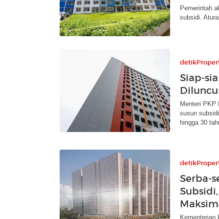
Pemerintah a
subsidi. Atur
detikProper
Siap-si
Diluncu
Menteri PKP 
susun subsid
hingga 30 tah
detikProper
Serba-s
Subsidi
Maksima
Kementerian P