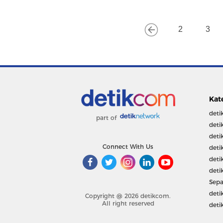
2
3
Kat
deti
part of
deti
deti
Connect With Us
deti
deti
deti
Sepa
deti
Copyright @ 2026 detikcom.
All right reserved
deti