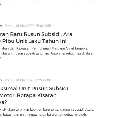
a.
ti
Rabu, 18 Mar 2026 15:02 WIB
ran Baru Rusun Subsidi, Ara
0 Ribu Unit Laku Tahun Ini
mahan dan Kawasan Permukiman Maruarar Sirait targetkan
 ribu unit rusun subsidi tahun ini. Angka tersebut masuk dalam
.
ti
Rabu, 18 Mar 2026 12:58 WIB
ksimal Unit Rusun Subsidi
 Meter, Berapa Kisaran
ya?
KP akan terbitkan kepmen baru tentang rusun subsidi. Aturan
n batas luas unit hingga harga baru untuk setiap wilayah.