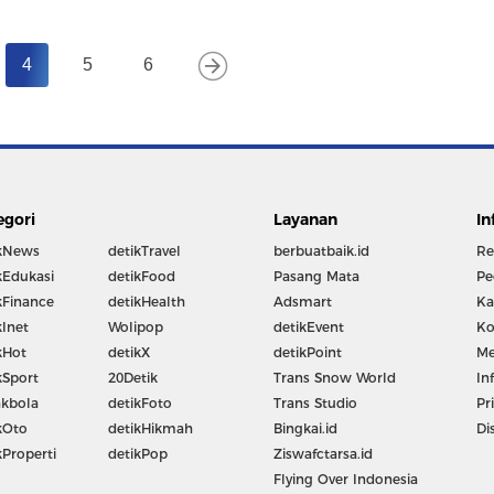
4
5
6
egori
Layanan
In
kNews
detikTravel
berbuatbaik.id
Re
kEdukasi
detikFood
Pasang Mata
Pe
kFinance
detikHealth
Adsmart
Ka
kInet
Wolipop
detikEvent
Ko
kHot
detikX
detikPoint
Me
kSport
20Detik
Trans Snow World
In
kbola
detikFoto
Trans Studio
Pr
kOto
detikHikmah
Bingkai.id
Di
kProperti
detikPop
Ziswafctarsa.id
Flying Over Indonesia