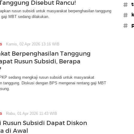
 Tanggung Disebut Rancu!
#t
iapkan rusun subsidi untuk masyarakat berpenghasilan tanggung
#
 gaji MBT sedang dilakukan.
#p
ti
Kamis, 02 Apr 2026 13:16 WIB
kat Berpenghasilan Tanggung
apat Rusun Subsidi, Berapa
?
PKP sedang mengkaji rusun subsidi untuk masyarakat
an tanggung. Diskusi dengan BPS mengenai rentang gaji MBT
gsung.
ti
Rabu, 01 Apr 2026 11:43 WIB
 Rusun Subsidi Dapat Diskon
ta di Awal