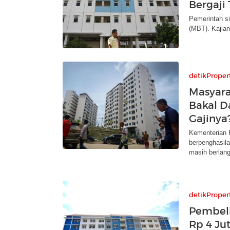
Bergaji
Pemerintah s
(MBT). Kajian
detikProper
Masyara
Bakal D
Gajinya
Kementerian 
berpenghasil
masih berlan
detikProper
Pembeli
Rp 4 Ju