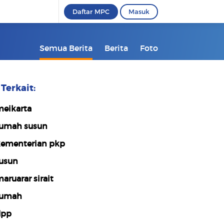
Daftar MPC
Masuk
Semua Berita
Berita
Foto
Terkait:
eikarta
umah susun
ementerian pkp
usun
aruarar sirait
rumah
lpp