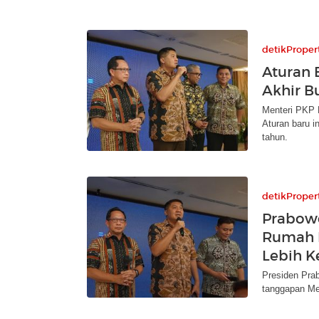
detikProper
Aturan 
Akhir Bu
Menteri PKP M
Aturan baru 
tahun.
detikProper
Prabowo
Rumah L
Lebih K
Presiden Prab
tanggapan Men