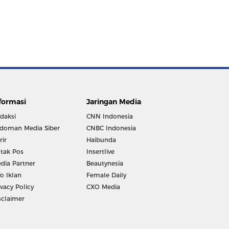
formasi
Jaringan Media
daksi
CNN Indonesia
doman Media Siber
CNBC Indonesia
rir
Haibunda
tak Pos
Insertlive
dia Partner
Beautynesia
fo Iklan
Female Daily
ivacy Policy
CXO Media
sclaimer