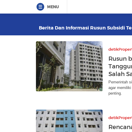
MENU
Berita Dan Informasi Rusun Subsidi Te
detikProper
Rusun b
Tanggun
Salah S
Pemerintah s
agar memiliki
penting.
detikProper
Rencana