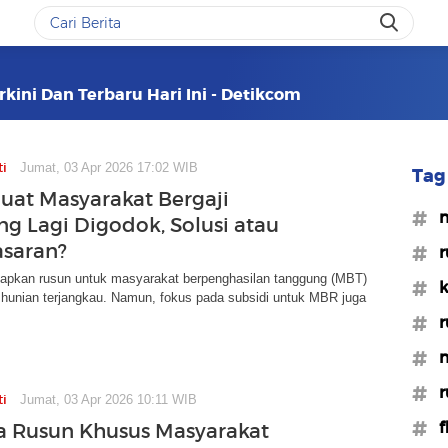
rkini Dan Terbaru Hari Ini - Detikcom
ti
Jumat, 03 Apr 2026 17:02 WIB
Tag 
uat Masyarakat Bergaji
#m
g Lagi Digodok, Solusi atau
asaran?
#r
iapkan rusun untuk masyarakat berpenghasilan tanggung (MBT)
#k
 hunian terjangkau. Namun, fokus pada subsidi untuk MBR juga
#r
#m
#
ti
Jumat, 03 Apr 2026 10:11 WIB
#f
 Rusun Khusus Masyarakat