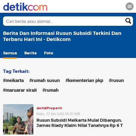
Berita Dan Informasi Rusun Subsidi Terkini Dan
Terbaru Hari Ini - Detikcom
Semua
Berita
Foto
Tag Terkait:
#meikarta
#rumah susun
#kementerian pkp
#rusun
#maruarar sirait
#rumah
detikProperti
Rabu, 27 Mei 2026 08:30 WIB
Rusun Subsidi Meikarta Mulai Dibangun,
James Riady Klaim Nilai Tanahnya Rp 6 T