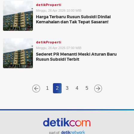
detikProperti
Minggu, 26 Apr 2026 10:00 WIB
Harga Terbaru Rusun Subsidi Dinilai
Kemahalan dan Tak Tepat Sasaran!
detikProperti
Minggu, 26 Apr 2026 07:00 WIB
Sederet PR Menanti Meski Aturan Baru
Rusun Subsidi Terbit
1
2
3
4
5
part of