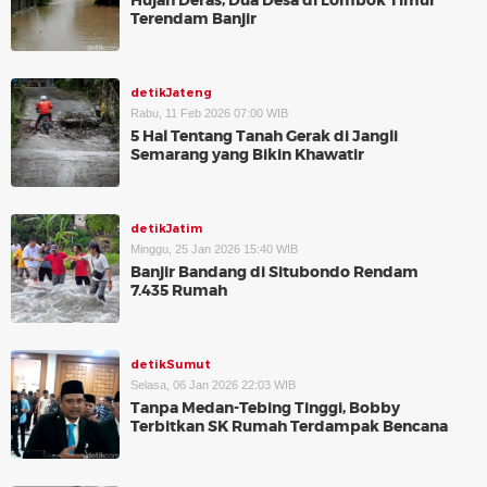
Hujan Deras, Dua Desa di Lombok Timur
Terendam Banjir
detikJateng
Rabu, 11 Feb 2026 07:00 WIB
5 Hal Tentang Tanah Gerak di Jangli
Semarang yang Bikin Khawatir
detikJatim
Minggu, 25 Jan 2026 15:40 WIB
Banjir Bandang di Situbondo Rendam
7.435 Rumah
detikSumut
Selasa, 06 Jan 2026 22:03 WIB
Tanpa Medan-Tebing Tinggi, Bobby
Terbitkan SK Rumah Terdampak Bencana