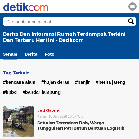
Berita Dan Informasi Rumah Terdampak Terkini
Dan Terbaru Hari Ini - Detikcom
Semua
Berita
Foto
Tag Terkait:
#bencana alam
#hujan deras
#banjir
#berita jateng
#bpbd
#bandar lampung
detikJateng
Kamis, 18 Jun 2026 16:57 WIB
Sebulan Terendam Rob, Warga
Tunggulsari Pati Butuh Bantuan Logistik