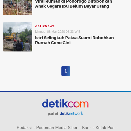
Viral Rumah di Ponorogo Dirobohkan
Anak Gegara Ibu Belum Bayar Utang
detikNews
Minggu, 08 Mar 2020 08:33 WIB
Istri Selingkuh Paksa Suami Robohkan
Rumah Gono Gini
1
part of
Redaksi
Pedoman Media Siber
Karir
Kotak Pos