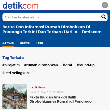
Berita Dan Informasi Rumah Dirobohkan Di
Ponorogo Terkini Dan Terbaru Hari Ini - Detikcom
Semua
Berita
Foto
Tag Terkait:
#birojatim
#rumah dirobohkan
#viral
#round-up
#istri selingkuh
detikNews
Rabu, 23 Sep 2020 07:46 WIB
Fakta Ibu dan Anak di Balik
Dirobohkannya Rumah di Ponorogo