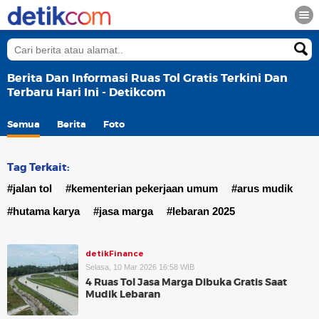
Berita Dan Informasi Ruas Tol Gratis Terkini Dan
Terbaru Hari Ini - Detikcom
Semua
Berita
Foto
Tag Terkait:
#jalan tol
#kementerian pekerjaan umum
#arus mudik
#hutama karya
#jasa marga
#lebaran 2025
detikFinance
Selasa, 10 Mar 2026 16:58 WIB
4 Ruas Tol Jasa Marga Dibuka Gratis Saat
Mudik Lebaran