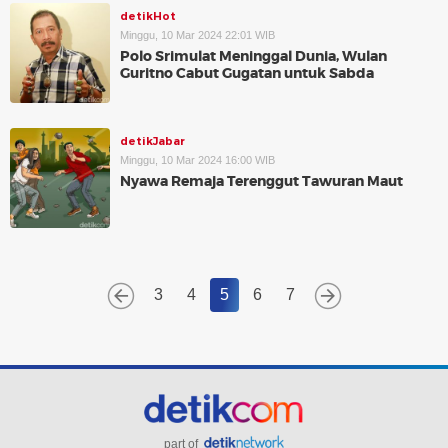
detikHot
Minggu, 10 Mar 2024 22:01 WIB
Polo Srimulat Meninggal Dunia, Wulan
Guritno Cabut Gugatan untuk Sabda
detikJabar
Minggu, 10 Mar 2024 16:00 WIB
Nyawa Remaja Terenggut Tawuran Maut
3
4
5
6
7
part of