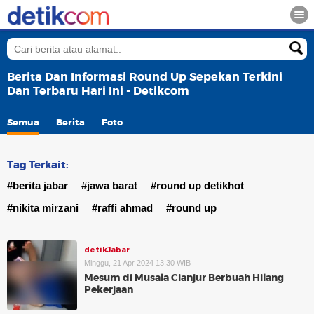
Berita Dan Informasi Round Up Sepekan Terkini
Dan Terbaru Hari Ini - Detikcom
Semua
Berita
Foto
Tag Terkait:
#berita jabar
#jawa barat
#round up detikhot
#nikita mirzani
#raffi ahmad
#round up
detikJabar
Minggu, 21 Apr 2024 13:30 WIB
Mesum di Musala Cianjur Berbuah Hilang
Pekerjaan