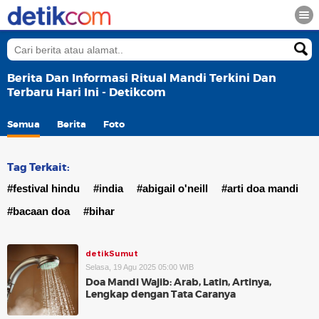
Berita Dan Informasi Ritual Mandi Terkini Dan
Terbaru Hari Ini - Detikcom
Semua
Berita
Foto
Tag Terkait:
#festival hindu
#india
#abigail o'neill
#arti doa mandi
#bacaan doa
#bihar
detikSumut
Selasa, 19 Agu 2025 05:00 WIB
Doa Mandi Wajib: Arab, Latin, Artinya,
Lengkap dengan Tata Caranya