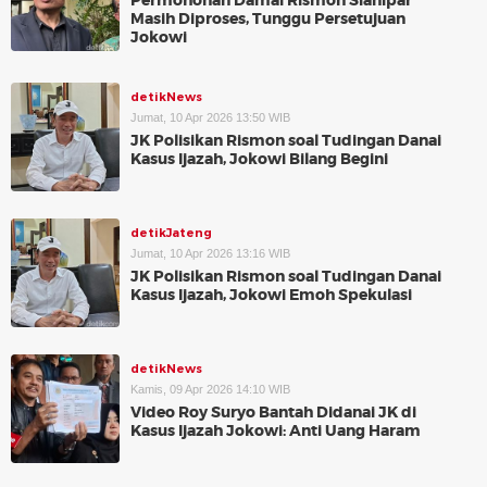
Permohonan Damai Rismon Sianipar
Masih Diproses, Tunggu Persetujuan
Jokowi
detikNews
Jumat, 10 Apr 2026 13:50 WIB
JK Polisikan Rismon soal Tudingan Danai
Kasus Ijazah, Jokowi Bilang Begini
detikJateng
Jumat, 10 Apr 2026 13:16 WIB
JK Polisikan Rismon soal Tudingan Danai
Kasus Ijazah, Jokowi Emoh Spekulasi
detikNews
Kamis, 09 Apr 2026 14:10 WIB
Video Roy Suryo Bantah Didanai JK di
Kasus Ijazah Jokowi: Anti Uang Haram