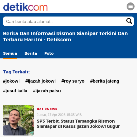
Berita Dan Informasi Rismon Sianipar Terkini Dan
Terbaru Hari Ini - Detikcom
Semua
Berita
Foto
Tag Terkait:
#jokowi
#ijazah jokowi
#roy suryo
#berita jateng
#jusuf kalla
#ijazah palsu
detikNews
Jumat, 17 Apr 2026 15:35 WIB
SP3 Terbit, Status Tersangka Rismon
Sianiapar di Kasus Ijazah Jokowi Gugur