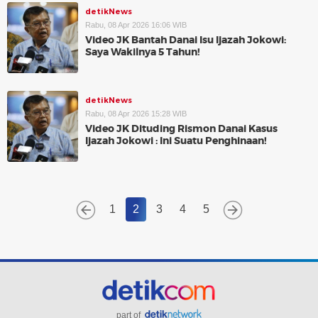
detikNews
Rabu, 08 Apr 2026 16:06 WIB
Video JK Bantah Danai Isu Ijazah Jokowi:
Saya Wakilnya 5 Tahun!
detikNews
Rabu, 08 Apr 2026 15:28 WIB
Video JK Dituding Rismon Danai Kasus
Ijazah Jokowi : Ini Suatu Penghinaan!
1
2
3
4
5
part of