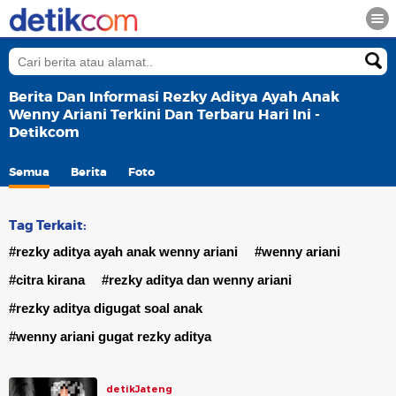
Berita Dan Informasi Rezky Aditya Ayah Anak
Wenny Ariani Terkini Dan Terbaru Hari Ini -
Detikcom
Semua
Berita
Foto
Tag Terkait:
#rezky aditya ayah anak wenny ariani
#wenny ariani
#citra kirana
#rezky aditya dan wenny ariani
#rezky aditya digugat soal anak
#wenny ariani gugat rezky aditya
detikJateng