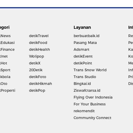
egori
Layanan
In
kNews
detikTravel
berbuatbaik.id
Re
kEdukasi
detikFood
Pasang Mata
Pe
kFinance
detikHealth
Adsmart
Ka
kInet
Wolipop
detikEvent
Ko
kHot
detikX
detikPoint
Me
kSport
20Detik
Trans Snow World
In
kbola
detikFoto
Trans Studio
Pr
kOto
detikHikmah
Bingkai.id
Di
kProperti
detikPop
Ziswafctarsa.id
Flying Over Indonesia
For Your Business
rekomendit
Community Connect