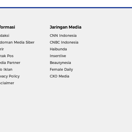
formasi
Jaringan Media
daksi
CNN Indonesia
doman Media Siber
CNBC Indonesia
rir
Haibunda
tak Pos
Insertlive
dia Partner
Beautynesia
fo Iklan
Female Daily
ivacy Policy
CXO Media
sclaimer