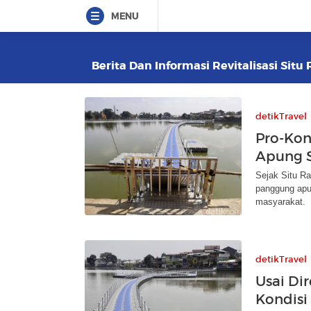
MENU
Berita Dan Informasi Revitalisasi Situ
detikTravel
Pro-Kon
Apung S
Sejak Situ R
panggung apun
masyarakat.
detikTravel
Usai Di
Kondisi