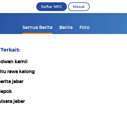
Daftar MPC
Masuk
Semua Berita
Berita
Foto
Terkait:
idwan kamil
itu rawa kalong
erita jabar
epok
isata jabar