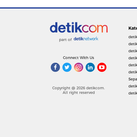
Kat
deti
part of
deti
deti
Connect With Us
deti
deti
deti
Sepa
deti
Copyright @ 2026 detikcom.
All right reserved
deti