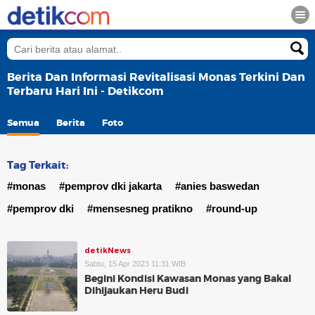
Berita Dan Informasi Revitalisasi Monas Terkini Dan
Terbaru Hari Ini - Detikcom
Semua
Berita
Foto
Tag Terkait:
#monas
#pemprov dki jakarta
#anies baswedan
#pemprov dki
#mensesneg pratikno
#round-up
detikNews
Sabtu, 15 Apr 2023 11:31 WIB
Begini Kondisi Kawasan Monas yang Bakal
Dihijaukan Heru Budi