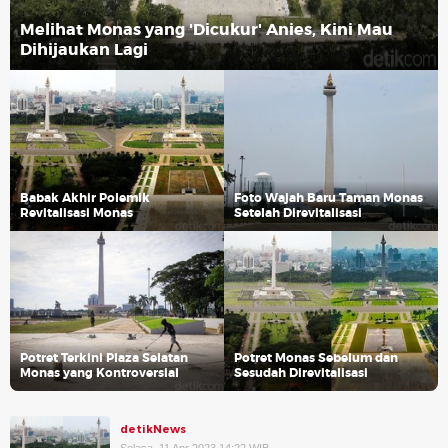
Melihat Monas yang 'Dicukur' Anies, Kini Mau
Dihijaukan Lagi
Babak Akhir Polemik
Foto Wajah Baru Taman Monas
Revitalisasi Monas
Setelah Direvitalisasi
Potret Terkini Plaza Selatan
Potret Monas Sebelum dan
Monas yang Kontroversial
Sesudah Direvitalisasi
detikNews