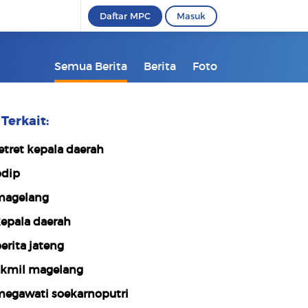
Daftar MPC
Masuk
Semua Berita
Berita
Foto
Terkait:
etret kepala daerah
dip
agelang
epala daerah
erita jateng
kmil magelang
egawati soekarnoputri