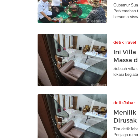
Gubernur Sums
Perkemahan 
bersama sisw
detikTravel
Ini Vil
Massa d
Sebuah villa 
lokasi kegiata
detikJabar
Menilik 
Dirusak
Tim detikJab
Penjaga rumah