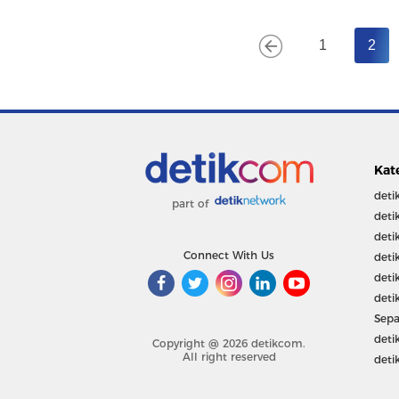
1
2
Kat
deti
part of
deti
deti
Connect With Us
deti
deti
deti
Sepa
deti
Copyright @ 2026 detikcom.
All right reserved
deti