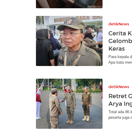
detikNews
Cerita 
Gelomba
Keras
Para kepala d
Apa kata mer
detikNews
Retret 
Arya In
Total ada 86 k
peserta juga 