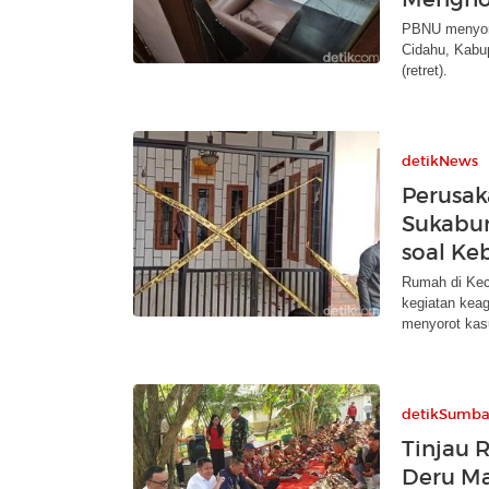
PBNU menyoro
Cidahu, Kabu
(retret).
detikNews
Perusak
Sukabu
soal Ke
Rumah di Kec
kegiatan keag
menyorot kasu
detikSumba
Tinjau 
Deru M