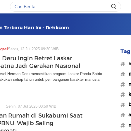
n Terbaru Hari Ini - Detikcom
gsel
Sabtu, 12 Jul 2025 09:30 WIB
Tag 
Deru Ingin Retret Laskar
#r
atria Jadi Gerakan Nasional
#p
sel Herman Deru memastikan program Laskar Pandu Satria
lakukan setiap tahun untuk pembangunan karakter manusia.
#m
#k
#b
Senin, 07 Jul 2025 08:50 WIB
#a
an Rumah di Sukabumi Saat
 PBNU: Wajib Saling
#m
rmati