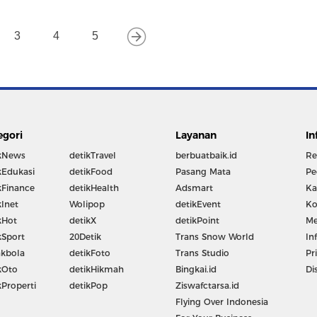
3
4
5
egori
Layanan
In
kNews
detikTravel
berbuatbaik.id
Re
kEdukasi
detikFood
Pasang Mata
Pe
kFinance
detikHealth
Adsmart
Ka
kInet
Wolipop
detikEvent
Ko
kHot
detikX
detikPoint
Me
kSport
20Detik
Trans Snow World
In
kbola
detikFoto
Trans Studio
Pr
kOto
detikHikmah
Bingkai.id
Di
kProperti
detikPop
Ziswafctarsa.id
Flying Over Indonesia