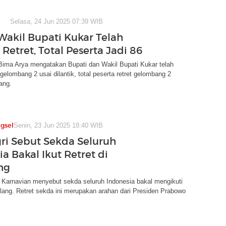
Selasa, 24 Jun 2025 07:39 WIB
Wakil Bupati Kukar Telah
Retret, Total Peserta Jadi 86
ima Arya mengatakan Bupati dan Wakil Bupati Kukar telah
 gelombang 2 usai dilantik, total peserta retret gelombang 2
ang.
gsel
Senin, 23 Jun 2025 18:40 WIB
i Sebut Sekda Seluruh
a Bakal Ikut Retret di
ng
 Karnavian menyebut sekda seluruh Indonesia bakal mengikuti
elang. Retret sekda ini merupakan arahan dari Presiden Prabowo