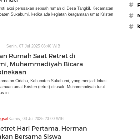
#p
ti aksi perusakan sebuah rumah di Desa Tangkil, Kecamatan
paten Sukabumi, ketika ada kegiatan keagamaan umat Kristen
#r
#k
Senin, 07 Jul 2025 08:40 WIB
an Rumah Saat Retret di
mi, Muhammadiyah Bicara
binekaan
amatan Cidahu, Kabupaten Sukabumi, yang menjadi lokasi
amaan umat Kristen (retret) dirusak. Muhammadiyah turut
s ini.
gsel
Kamis, 03 Jul 2025 23:00 WIB
Retret Hari Pertama, Herman
akan Bersama Siswa