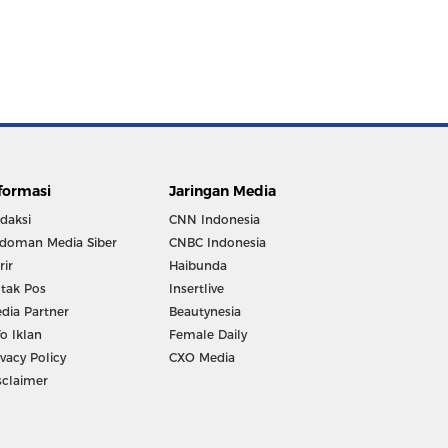
formasi
Jaringan Media
daksi
CNN Indonesia
doman Media Siber
CNBC Indonesia
rir
Haibunda
tak Pos
Insertlive
dia Partner
Beautynesia
fo Iklan
Female Daily
ivacy Policy
CXO Media
sclaimer