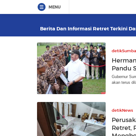
MENU
Berita Dan Informasi Retret Terkini Da
detikSumba
Herman 
Pandu S
Gubernur Sum
akan terus di
detikNews
Perusak
Retret,
Mengho