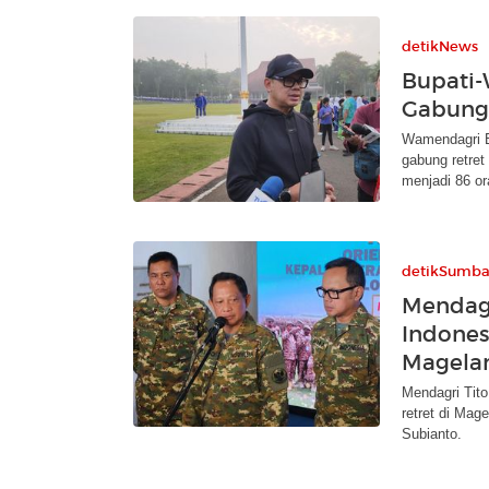
detikNews
Bupati-
Gabung 
Wamendagri B
gabung retret
menjadi 86 or
detikSumba
Mendagr
Indonesi
Magela
Mendagri Tito
retret di Mag
Subianto.