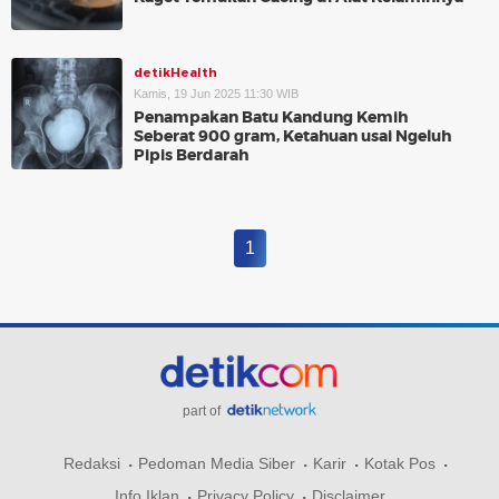
detikHealth
Kamis, 19 Jun 2025 11:30 WIB
Penampakan Batu Kandung Kemih
Seberat 900 gram, Ketahuan usai Ngeluh
Pipis Berdarah
1
part of
Redaksi
Pedoman Media Siber
Karir
Kotak Pos
Info Iklan
Privacy Policy
Disclaimer