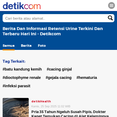
Berita Dan Informasi Retensi Urine Terkini Dan
Terbaru Hari Ini - Detikcom
Semua
Berita
Foto
Tag Terkait:
#batu kandung kemih
#cacing ginjal
#dioctophyme renale
#gejala cacing
#hematuria
#infeksi parasit
detikHealth
Kamis, 25 Sep 2025 11:02 WIB
Pria 35 Tahun Ngeluh Susah Pipis, Dokter
Kaget Temukan Cacing di Alat Kelaminnya