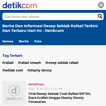
Berita Dan Informasi Resep Seblak Rafael Terkini
Dan Terbaru Hari Ini - Detikcom
Semua
Berita
Foto
Tag Terkait:
#rafael
#rafael smash
#resep seblak rafael
#seblak coet
#shanty denny
detikFood
Rabu, 31 Mei 2023 12:30 WIB
Viral Resep Seblak Coet Rafael SM*SH,
Dara Arafah hingga Shanty Denny
Penasaran