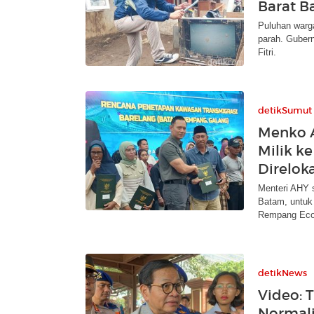
Barat B
Puluhan warga
parah. Guber
Fitri.
detikSumut
Menko A
Milik k
Direloka
Menteri AHY 
Batam, untu
Rempang Eco 
detikNews
Video: 
Normali