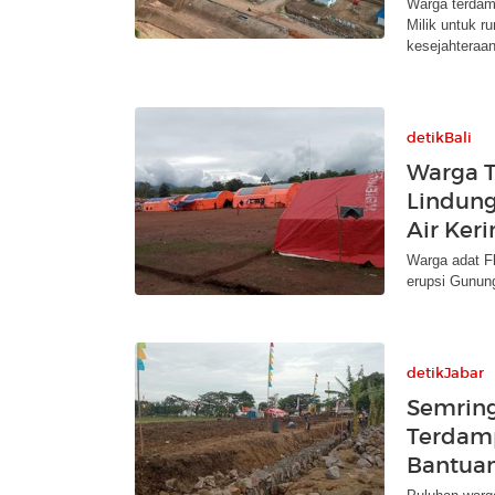
Warga terdam
Milik untuk r
kesejahteraan
detikBali
Warga T
Lindung
Air Keri
Warga adat Fl
erupsi Gunung
detikJabar
Semrin
Terdamp
Bantua