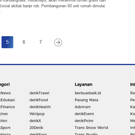
a Kandanghaur, Indramayu, akan menerima rumah gratis dari
osial akibat banjir rob. Pembangunan 93 unit rumah dimulai
.
5
6
7
egori
Layanan
In
kNews
detikTravel
berbuatbaik.id
Re
kEdukasi
detikFood
Pasang Mata
Pe
kFinance
detikHealth
Adsmart
Ka
kInet
Wolipop
detikEvent
Ko
kHot
detikX
detikPoint
Me
kSport
20Detik
Trans Snow World
In
kbola
detikFoto
Trans Studio
Pr