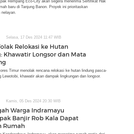
pak Rempang Eco-City akan segera menerima Sertifikat Hak
umah baru di Tanjung Banon. Proyek ini prioritaskan
 nelayan.
Selasa, 17 Des 2024 11:47 WIB
olak Relokasi ke Hutan
: Khawatir Longsor dan Mata
ng
ores Timur menolak rencana relokasi ke hutan lindung pasca-
 Lewotobi, khawatir akan dampak lingkungan dan longsor.
Kamis, 05 Des 2024 20:30 WIB
gah Warga Indramayu
ak Banjir Rob Kala Dapat
n Rumah