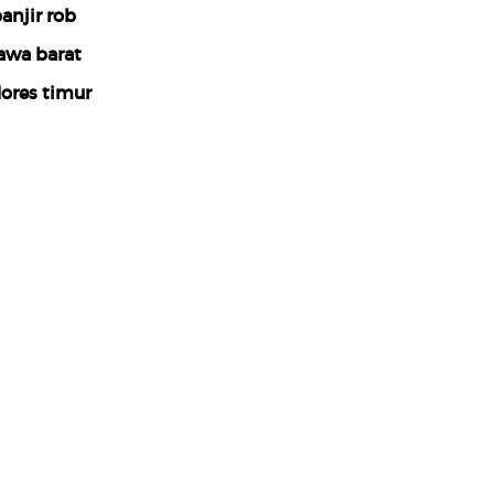
anjir rob
awa barat
lores timur