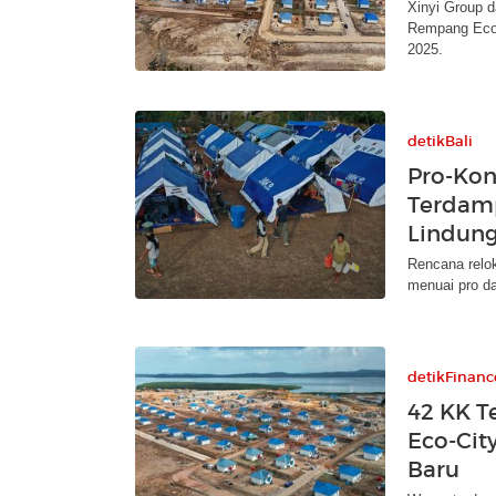
Xinyi Group 
Rempang Eco-C
2025.
detikBali
Pro-Kon
Terdamp
Lindun
Rencana relo
menuai pro d
detikFinanc
42 KK 
Eco-Cit
Baru