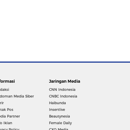
formasi
Jaringan Media
daksi
CNN Indonesia
doman Media Siber
CNBC Indonesia
rir
Haibunda
tak Pos
Insertlive
dia Partner
Beautynesia
fo Iklan
Female Daily
ivacy Policy
CXO Media