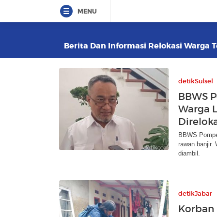
MENU
Berita Dan Informasi Relokasi Warga T
detikSulsel
BBWS P
Warga L
Direloka
BBWS Pompeng
rawan banjir.
diambil.
detikJabar
Korban 