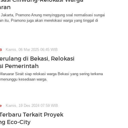
aran
 Jakarta, Pramono Anung menyinggung soal normalisasi sungai
ain itu, Pramono juga akan merelokasi warga yang tinggal di
ti
Kamis, 06 Mar 2025 06:45 WIB
erulang di Bekasi, Relokasi
si Pemerintah
aruarar Sirait siap relokasi warga Bekasi yang sering terkena
n menunggu kesediaan warga.
e
Kamis, 19 Des 2024 07:59 WIB
 Terbaru Terkait Proyek
g Eco-City