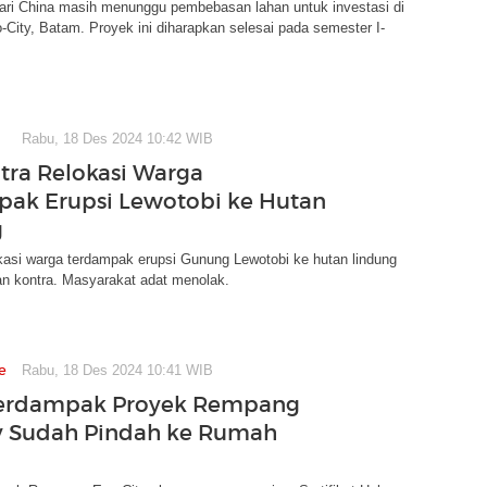
dari China masih menunggu pembebasan lahan untuk investasi di
ity, Batam. Proyek ini diharapkan selesai pada semester I-
Rabu, 18 Des 2024 10:42 WIB
tra Relokasi Warga
ak Erupsi Lewotobi ke Hutan
g
kasi warga terdampak erupsi Gunung Lewotobi ke hutan lindung
an kontra. Masyarakat adat menolak.
e
Rabu, 18 Des 2024 10:41 WIB
Terdampak Proyek Rempang
y Sudah Pindah ke Rumah