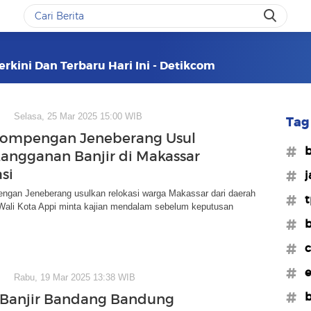
erkini Dan Terbaru Hari Ini - Detikcom
Selasa, 25 Mar 2025 15:00 WIB
Tag 
ompengan Jeneberang Usul
#b
angganan Banjir di Makassar
si
#j
an Jeneberang usulkan relokasi warga Makassar dari daerah
#t
 Wali Kota Appi minta kajian mendalam sebelum keputusan
#b
#c
#e
Rabu, 19 Mar 2025 13:38 WIB
#
Banjir Bandang Bandung