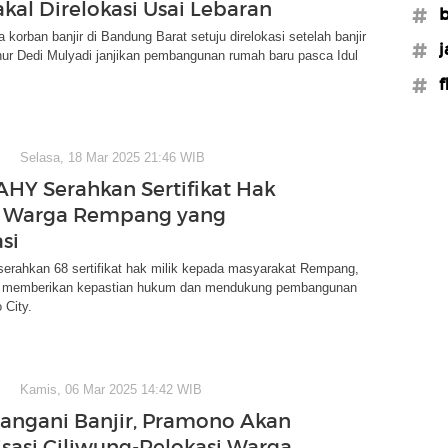
akal Direlokasi Usai Lebaran
#b
 korban banjir di Bandung Barat setuju direlokasi setelah banjir
#j
nur Dedi Mulyadi janjikan pembangunan rumah baru pasca Idul
#f
Selasa, 18 Mar 2025 21:46 WIB
HY Serahkan Sertifikat Hak
e Warga Rempang yang
si
serahkan 68 sertifikat hak milik kepada masyarakat Rempang,
k memberikan kepastian hukum dan mendukung pembangunan
City.
Kamis, 06 Mar 2025 14:42 WIB
Tangani Banjir, Pramono Akan
sasi Ciliwung-Relokasi Warga