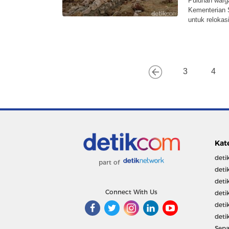
Puluhan warg
Kementerian S
untuk relokasi
3
4
Kat
deti
part of
deti
deti
Connect With Us
deti
deti
deti
Sepa