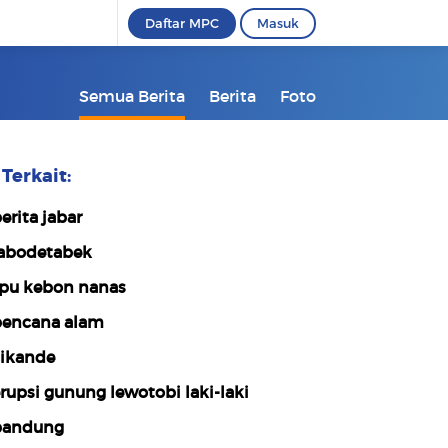
Daftar MPC
Masuk
Semua Berita
Berita
Foto
Terkait:
erita jabar
abodetabek
pu kebon nanas
encana alam
ikande
rupsi gunung lewotobi laki-laki
bandung