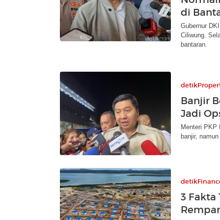
di Bant
Gubernur DKI
Ciliwung. Sel
bantaran.
detikProper
Banjir B
Jadi Op
Menteri PKP M
banjir, namu
detikFinanc
3 Fakta
Rempan