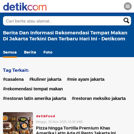
Berita Dan Informasi Rekomendasi Tempat Makan
Di Jakarta Terkini Dan Terbaru Hari Ini - Detikcom
Semua
Berita
Foto
Tag Terkait:
#casalena
#kuliner jakarta
#mie ayam jakarta
#rekomendasi tempat makan
#restoran latin amerika jakarta
#restoran meksiko jakarta
detikFood
Minggu, 30 Nov 2025 15:00 WIB
Pizza hingga Tortilla Premium Khas
Amerika Latin Ada di Resto Jakarta Ini