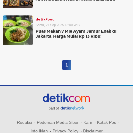
detikFood
Sabtu, 27 Sep 2025 13:00 WIB
Puas Makan 7 Mie Ayam Jamur Enak di
Jakarta, Harga Mulai Rp 13 Ribu!
1
part of
Redaksi
Pedoman Media Siber
Karir
Kotak Pos
Info Iklan
Privacy Policy
Disclaimer