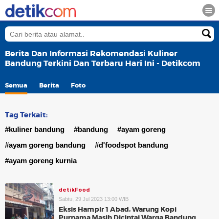
Berita Dan Informasi Rekomendasi Kuliner
Bandung Terkini Dan Terbaru Hari Ini - Detikcom
Semua
Berita
Foto
Tag Terkait:
#kuliner bandung
#bandung
#ayam goreng
#ayam goreng bandung
#d'foodspot bandung
#ayam goreng kurnia
detikFood
Sabtu, 29 Jul 2023 13:00 WIB
Eksis Hampir 1 Abad, Warung Kopi
Purnama Masih Dicintai Warga Bandung