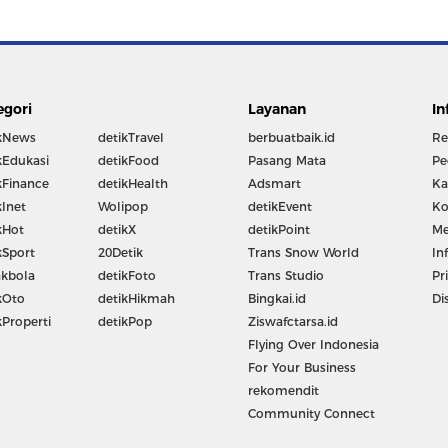
egori
Layanan
In
kNews
detikTravel
berbuatbaik.id
Re
kEdukasi
detikFood
Pasang Mata
Pe
kFinance
detikHealth
Adsmart
Ka
kInet
Wolipop
detikEvent
Ko
kHot
detikX
detikPoint
Me
kSport
20Detik
Trans Snow World
In
kbola
detikFoto
Trans Studio
Pr
kOto
detikHikmah
Bingkai.id
Di
kProperti
detikPop
Ziswafctarsa.id
Flying Over Indonesia
For Your Business
rekomendit
Community Connect