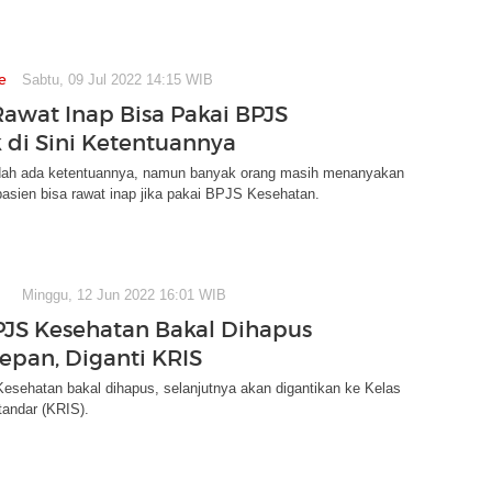
e
Sabtu, 09 Jul 2022 14:15 WIB
Rawat Inap Bisa Pakai BPJS
k di Sini Ketentuannya
ah ada ketentuannya, namun banyak orang masih menanyakan
asien bisa rawat inap jika pakai BPJS Kesehatan.
Minggu, 12 Jun 2022 16:01 WIB
PJS Kesehatan Bakal Dihapus
epan, Diganti KRIS
esehatan bakal dihapus, selanjutnya akan digantikan ke Kelas
tandar (KRIS).