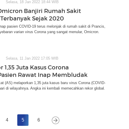
Selasa, 18 Jan 2022 18:44 WIB
Omicron Banjiri Rumah Sakit
, Terbanyak Sejak 2020
nap pasien COVID-19 terus melonjak di rumah sakit di Prancis,
yebaran varian virus Corona yang sangat menular, Omicron.
Selasa, 11 Jan 2022 17:05 WIB
r 1,35 Juta Kasus Corona
 Pasien Rawat Inap Membludak
at (AS) melaporkan 1,35 juta kasus baru virus Corona (COVID-
ari di wilayahnya. Angka ini kembali memecahkan rekor global.
4
5
6