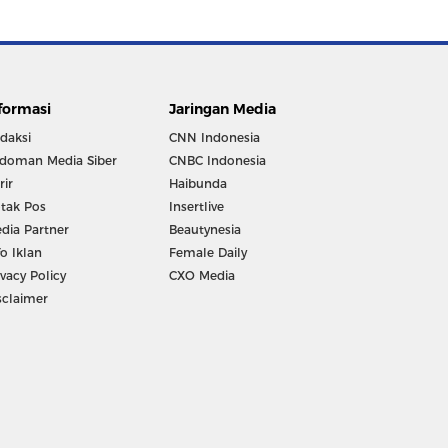
formasi
Jaringan Media
daksi
CNN Indonesia
doman Media Siber
CNBC Indonesia
rir
Haibunda
tak Pos
Insertlive
dia Partner
Beautynesia
fo Iklan
Female Daily
ivacy Policy
CXO Media
sclaimer