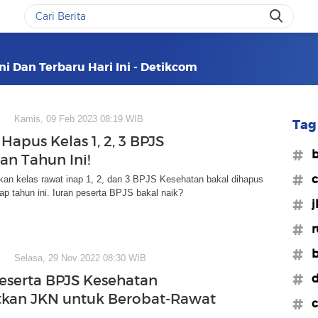
ni Dan Terbaru Hari Ini - Detikcom
Kamis, 09 Feb 2023 08:19 WIB
Tag 
Hapus Kelas 1, 2, 3 BPJS
#b
an Tahun Ini!
#c
kan kelas rawat inap 1, 2, dan 3 BPJS Kesehatan bakal dihapus
ap tahun ini. Iuran peserta BPJS bakal naik?
#j
#r
#b
Selasa, 29 Nov 2022 08:30 WIB
#d
Peserta BPJS Kesehatan
kan JKN untuk Berobat-Rawat
#c