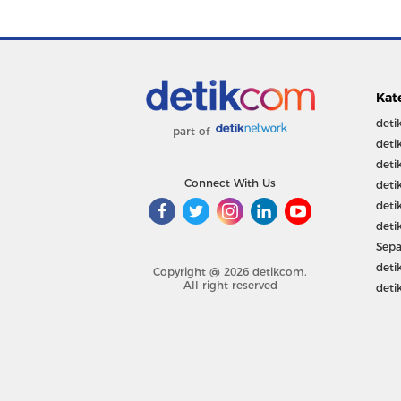
Kat
deti
part of
deti
deti
Connect With Us
deti
deti
deti
Sepa
deti
Copyright @ 2026 detikcom.
All right reserved
deti