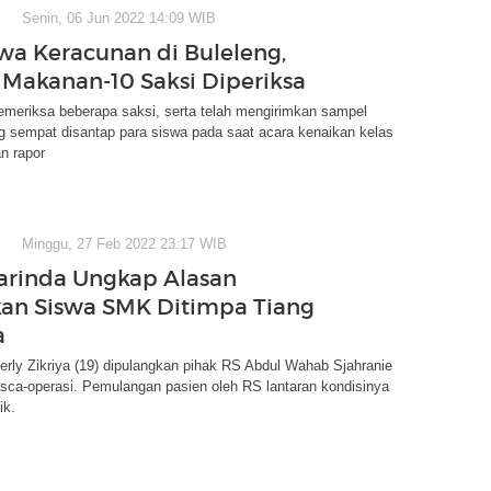
Senin, 06 Jun 2022 14:09 WIB
swa Keracunan di Buleleng,
Makanan-10 Saksi Diperiksa
memeriksa beberapa saksi, serta telah mengirimkan sampel
 sempat disantap para siswa pada saat acara kenaikan kelas
n rapor
Minggu, 27 Feb 2022 23:17 WIB
rinda Ungkap Alasan
an Siswa SMK Ditimpa Tiang
a
rly Zikriya (19) dipulangkan pihak RS Abdul Wahab Sjahranie
sca-operasi. Pemulangan pasien oleh RS lantaran kondisinya
ik.