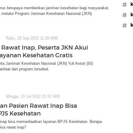
#k
erus berupaya memberikan jaminan kesehatan bagi masyarakat,
a melalui Program Jaminan Kesehatan Nasional (JKN)
#k
#k
Rabu, 28 Sep 2022 11:30 WIB
Rawat Inap, Peserta JKN Akui
ayanan Kesehatan Gratis
ta Jaminan Kesehatan Nasional (JKN) Yuli Astuti (50)
faat dari program tersebut.
Minggu, 10 Jul 2022 21:31 WIB
an Pasien Rawat Inap Bisa
PJS Kesehatan
 inap bisa memanfaatkan layanan BPJS Kesehatan. Berapa
isa rawat inap?