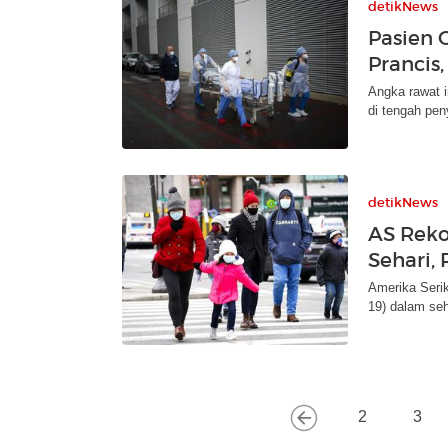
detikNews
Pasien 
Prancis
Angka rawat i
di tengah pen
detikNews
AS Reko
Sehari,
Amerika Serik
19) dalam seh
2
3