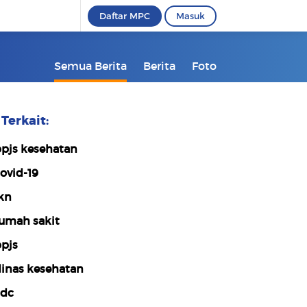
Daftar MPC
Masuk
Semua Berita
Berita
Foto
Terkait:
pjs kesehatan
ovid-19
kn
umah sakit
pjs
inas kesehatan
dc