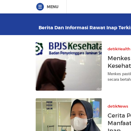
MENU
Berita Dan Informasi Rawat Inap Terki
detikHealth
Menkes 
Kesehat
Menkes pasti
secara bertah
detikNews
Cerita 
Manfaat
Inap