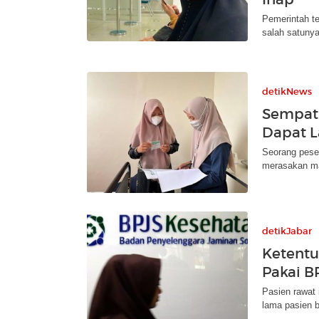
Pemerintah t
salah satuny
detikNews
Sempat 
Dapat L
Seorang peser
merasakan man
detikJabar
Ketentu
Pakai B
Pasien rawat
lama pasien b