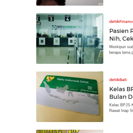
detikFinanc
Pasien 
Nih, Ce
Meskipun sud
berapa lama p
detikBali
Kelas B
Bulan D
Kelas BPJS K
Rawat Inap S