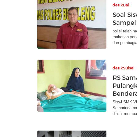
detikBali
Soal Si
Sampel 
polisi telah 
makanan yang
dan pembagia
detikSulsel
RS Sama
Pulangk
Bender
Siswi SMK Vie
Samarinda pa
dinilai memba