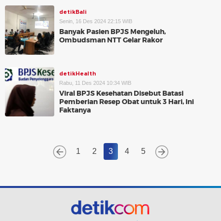
detikBali
Senin, 16 Des 2024 22:15 WIB
Banyak Pasien BPJS Mengeluh,
Ombudsman NTT Gelar Rakor
detikHealth
Rabu, 11 Des 2024 10:34 WIB
Viral BPJS Kesehatan Disebut Batasi
Pemberian Resep Obat untuk 3 Hari, Ini
Faktanya
1
2
3
4
5