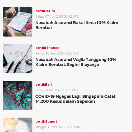
detikJatim
Sabtu, 07 Jun 2025 00:02 WIB
Nasabah Asuransi Bakal Kena 10% Klaim
Berobat
detikFinance
Jumat, 06 Jun 2025 06:27 WIB
Nasabah Asuransi Wajib Tanggung 10%
Klaim Berobat, Segini Biayanya
detikBali
Rabu, 14 Mei 2025 10:55 WIB
COVID-19 Ngegas Lagi, Singapura Catat
14.200 Kasus dalam Sepekan
detikSumut
Minggu, 11 Mei 2025 22:30 WIB