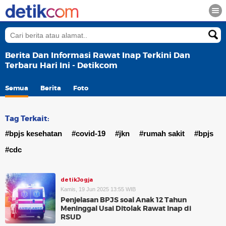
Berita Dan Informasi Rawat Inap Terkini Dan
Terbaru Hari Ini - Detikcom
Semua
Berita
Foto
Tag Terkait:
#bpjs kesehatan
#covid-19
#jkn
#rumah sakit
#bpjs
#cdc
detikJogja
Kamis, 19 Jun 2025 13:55 WIB
Penjelasan BPJS soal Anak 12 Tahun
Meninggal Usai Ditolak Rawat Inap di
RSUD