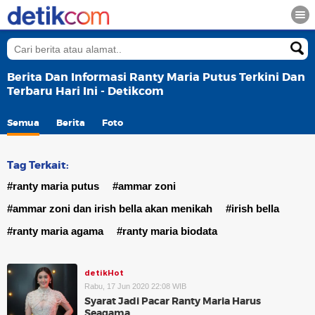
Berita Dan Informasi Ranty Maria Putus Terkini Dan
Terbaru Hari Ini - Detikcom
Semua
Berita
Foto
Tag Terkait:
#ranty maria putus
#ammar zoni
#ammar zoni dan irish bella akan menikah
#irish bella
#ranty maria agama
#ranty maria biodata
detikHot
Rabu, 17 Jun 2020 22:08 WIB
Syarat Jadi Pacar Ranty Maria Harus
Seagama