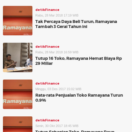
detikFinance
Rabu, 28 Mar 2018 17:19 WIB
Tak Percaya Daya Beli Turun, Ramayana
Tambah 3 Gerai Tahun ini
detikFinance
Rabu, 28 Mar 2018 16:59 WIB
Tutup 16 Toko, Ramayana Hemat Biaya Rp
29 Miliar
detikFinance
Minggu, 03 Des 2017 15:02 WIB
Rata-rata Penjualan Toko Ramayana Turun
0,9%
detikFinance
Senin, 30 Okt 2017 18:45 WIB