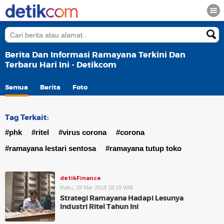
Berita Dan Informasi Ramayana Terkini Dan
Terbaru Hari Ini - Detikcom
Semua
Berita
Foto
Tag Terkait:
#phk
#ritel
#virus corona
#corona
#ramayana lestari sentosa
#ramayana tutup toko
detikFinance
Rabu, 28 Mar 2018 18:19 WIB
Strategi Ramayana Hadapi Lesunya
Industri Ritel Tahun Ini