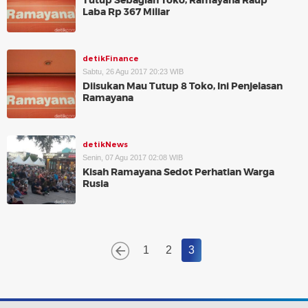
Tutup Sebagian Toko, Ramayana Raup
Laba Rp 367 Miliar
detikFinance
Sabtu, 26 Agu 2017 20:23 WIB
Diisukan Mau Tutup 8 Toko, Ini Penjelasan
Ramayana
detikNews
Senin, 07 Agu 2017 02:08 WIB
Kisah Ramayana Sedot Perhatian Warga
Rusia
1
2
3