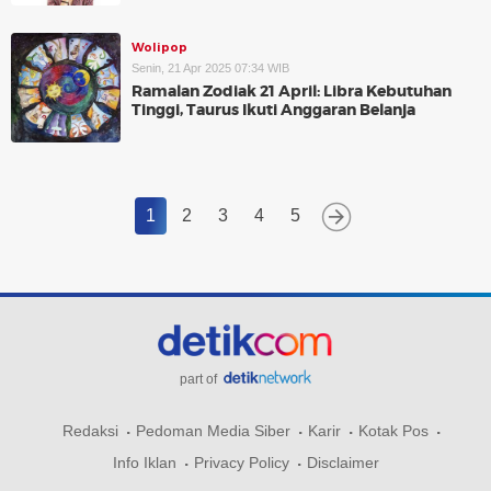
Wolipop
Senin, 21 Apr 2025 07:34 WIB
Ramalan Zodiak 21 April: Libra Kebutuhan
Tinggi, Taurus Ikuti Anggaran Belanja
1
2
3
4
5
part of
Redaksi
Pedoman Media Siber
Karir
Kotak Pos
Info Iklan
Privacy Policy
Disclaimer