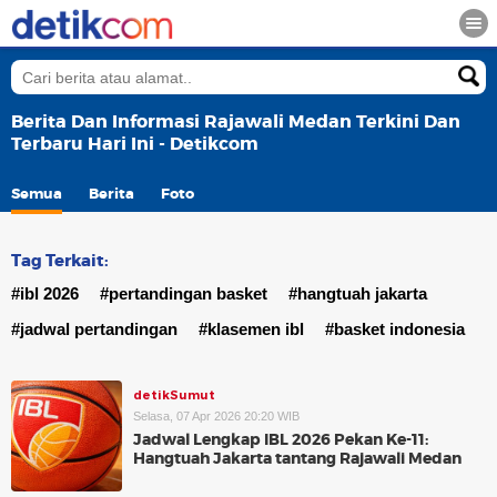
Berita Dan Informasi Rajawali Medan Terkini Dan
Terbaru Hari Ini - Detikcom
Semua
Berita
Foto
Tag Terkait:
#ibl 2026
#pertandingan basket
#hangtuah jakarta
#jadwal pertandingan
#klasemen ibl
#basket indonesia
detikSumut
Selasa, 07 Apr 2026 20:20 WIB
Jadwal Lengkap IBL 2026 Pekan Ke-11:
Hangtuah Jakarta tantang Rajawali Medan