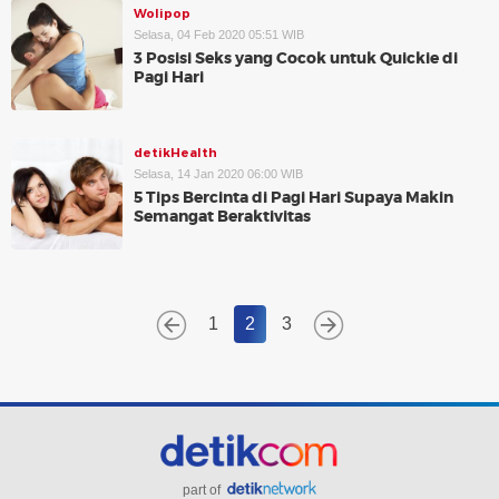
Wolipop
Selasa, 04 Feb 2020 05:51 WIB
3 Posisi Seks yang Cocok untuk Quickie di
Pagi Hari
detikHealth
Selasa, 14 Jan 2020 06:00 WIB
5 Tips Bercinta di Pagi Hari Supaya Makin
Semangat Beraktivitas
1
2
3
part of