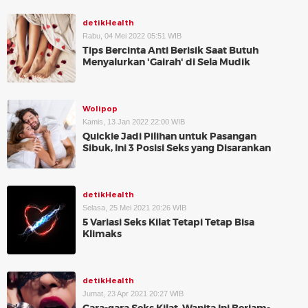
detikHealth
Rabu, 04 Mei 2022 05:51 WIB
Tips Bercinta Anti Berisik Saat Butuh
Menyalurkan 'Gairah' di Sela Mudik
Wolipop
Kamis, 13 Jan 2022 22:00 WIB
Quickie Jadi Pilihan untuk Pasangan
Sibuk, Ini 3 Posisi Seks yang Disarankan
detikHealth
Selasa, 25 Mei 2021 20:26 WIB
5 Variasi Seks Kilat Tetapi Tetap Bisa
Klimaks
detikHealth
Jumat, 23 Apr 2021 20:27 WIB