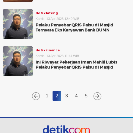
detikJateng
Kamis, 13 Apr 2023 12:49 WIB
Pelaku Penyebar QRIS Palsu di Masjid
Ternyata Eks Karyawan Bank BUMN
detikFinance
Kamis, 13 Apr 2023 11:44 WIB
Ini Riwayat Pekerjaan Iman Mahlil Lubis
Pelaku Penyebar QRIS Palsu di Masjid
1
2
3
4
5