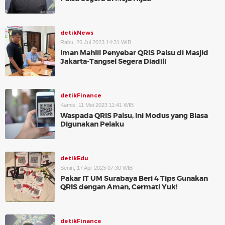
detikNews
Rabu, 26 Jul 2023 14:31 WIB
Iman Mahlil Penyebar QRIS Palsu di Masjid
Jakarta-Tangsel Segera Diadili
detikFinance
Kamis, 11 Mei 2023 11:41 WIB
Waspada QRIS Palsu, Ini Modus yang Biasa
Digunakan Pelaku
detikEdu
Senin, 17 Apr 2023 07:30 WIB
Pakar IT UM Surabaya Beri 4 Tips Gunakan
QRIS dengan Aman, Cermati Yuk!
detikFinance