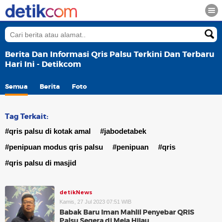
Berita Dan Informasi Qris Palsu Terkini Dan Terbaru
Hari Ini - Detikcom
Semua
Berita
Foto
Tag Terkait:
#qris palsu di kotak amal
#jabodetabek
#penipuan modus qris palsu
#penipuan
#qris
#qris palsu di masjid
detikNews
Kamis, 27 Jul 2023 07:51 WIB
Babak Baru Iman Mahlil Penyebar QRIS
Palsu Segera di Meja Hijau