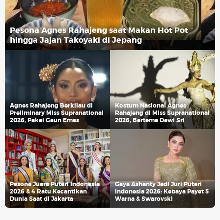
Pesona Agnes Rahajeng saat Makan Hot Pot
hingga Jajan Takoyaki di Jepang
Agnes Rahajeng Berkilau di
Kostum Nasional Agnes
Preliminary Miss Supranational
Rahajeng di Miss Supranational
2026, Pakai Gaun Emas
2026, Bertema Dewi Sri
Pesona Juara Puteri Indonesia
Gaya Ashanty Jadi Juri Puteri
2026 & 4 Ratu Kecantikan
Indonesia 2026: Kebaya Payet 5
Dunia Saat di Jakarta
Warna & Swarovski