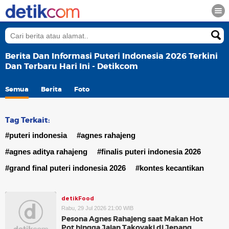
Berita Dan Informasi Puteri Indonesia 2026 Terkini
Dan Terbaru Hari Ini - Detikcom
Semua
Berita
Foto
Tag Terkait:
#puteri indonesia
#agnes rahajeng
#agnes aditya rahajeng
#finalis puteri indonesia 2026
#grand final puteri indonesia 2026
#kontes kecantikan
detikFood
Rabu, 29 Jul 2026 21:00 WIB
Pesona Agnes Rahajeng saat Makan Hot
Pot hingga Jajan Takoyaki di Jepang