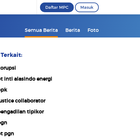
Daftar MPC
Masuk
Semua Berita
Berita
Foto
Terkait:
orupsi
t inti alasindo energi
bpk
ustice collaborator
engadilan tipikor
pgn
t pgn