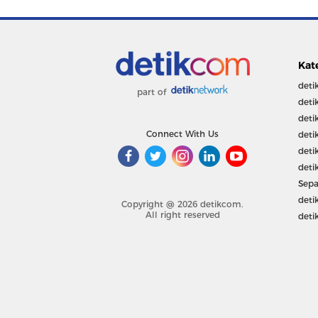
Kat
deti
part of
deti
deti
Connect With Us
deti
deti
deti
Sepa
deti
Copyright @ 2026 detikcom.
All right reserved
deti