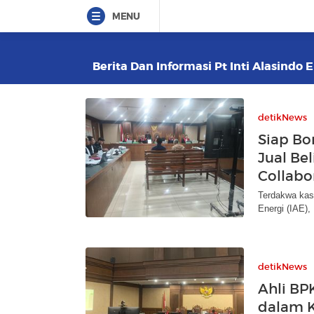
MENU
Berita Dan Informasi Pt Inti Alasindo 
detikNews
Siap Bo
Jual Bel
Collabo
Terdakwa kasu
Energi (IAE),
detikNews
Ahli B
dalam K