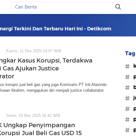
Energi Terkini Dan Terbaru Hari Ini - Detikcom
Kamis, 11 Des 2025 14:07 WIB
Tag 
ngkar Kasus Korupsi, Terdakwa
#k
i Gas Ajukan Justice
rator
#p
s korupsi jual beli gas yang juga Komisaris PT Inti Alasindo
#
 Iswan Ibrahim, mengajukan diri menjadi justice collaborator.
#j
#p
Senin, 24 Nov 2025 16:42 WIB
#
PK Ungkap Penyimpangan
#p
orupsi Jual Beli Gas USD 15