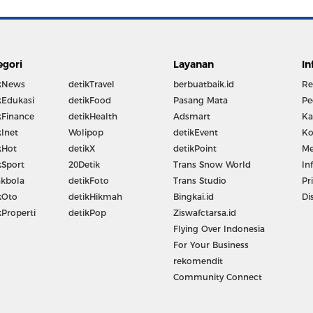
egori
Layanan
In
kNews
detikTravel
berbuatbaik.id
Re
kEdukasi
detikFood
Pasang Mata
Pe
kFinance
detikHealth
Adsmart
Ka
kInet
Wolipop
detikEvent
Ko
kHot
detikX
detikPoint
Me
kSport
20Detik
Trans Snow World
In
kbola
detikFoto
Trans Studio
Pr
kOto
detikHikmah
Bingkai.id
Di
kProperti
detikPop
Ziswafctarsa.id
Flying Over Indonesia
For Your Business
rekomendit
Community Connect