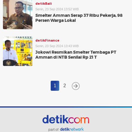
detikBali
Senin, 23 Sep 2024 13:52 WIB
Smelter Amman Serap 37 Ribu Pekerja, 98
Persen Warga Lokal
detikFinance
Senin, 23 Sep 2024 13:43 WIB
Jokowi Resmikan Smelter Tembaga PT
Amman di NTB Senilai Rp 21 T
1
2
part of