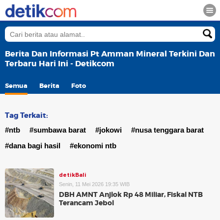
Berita Dan Informasi Pt Amman Mineral Terkini Dan
Terbaru Hari Ini - Detikcom
Semua
Berita
Foto
Tag Terkait:
#ntb
#sumbawa barat
#jokowi
#nusa tenggara barat
#dana bagi hasil
#ekonomi ntb
detikBali
Senin, 11 Mei 2026 19:35 WIB
DBH AMNT Anjlok Rp 48 Miliar, Fiskal NTB
Terancam Jebol