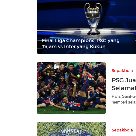
Final Liga Champions: PSG yang
Tajam vs Inter yang Kukuh
Sepakbola
PSG Jua
Selamat
Paris Saint-G
memberi sela
Sepakbola