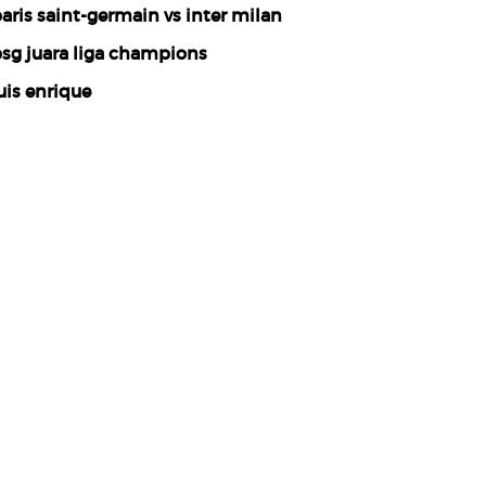
aris saint-germain vs inter milan
sg juara liga champions
uis enrique