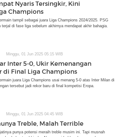
pat Nyaris Tersingkir, Kini
iga Champions
Germain tampil sebagai juara Liga Champions 2024/2025. PSG
n terjal di fase liga sebelum akhirnya mendapat akhir bahagia.
Minggu, 01 Jun 2025 05:15 WIB
ar Inter 5-0, Ukir Kemenangan
r di Final Liga Champions
ermain juara Liga Champions usai menang 5-0 atas Inter Milan di
ngan tersebut jadi rekor baru di final kompetisi Eropa.
Minggu, 01 Jun 2025 04:45 WIB
aunya Treble, Malah Terrible
ejatinya punya potensi meraih treble musim ini. Tapi musnah