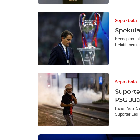
Sepakbola
Spekula
Kegagalan Int
Pelatih berus
Sepakbola
Suporter
PSG Jua
Fans Paris Sa
Suporter Les 