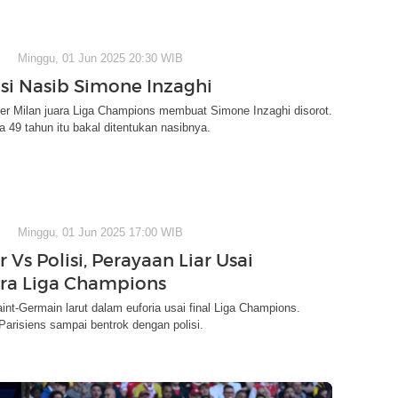
Minggu, 01 Jun 2025 20:30 WIB
si Nasib Simone Inzaghi
er Milan juara Liga Champions membuat Simone Inzaghi disorot.
ia 49 tahun itu bakal ditentukan nasibnya.
Minggu, 01 Jun 2025 17:00 WIB
 Vs Polisi, Perayaan Liar Usai
ra Liga Champions
int-Germain larut dalam euforia usai final Liga Champions.
Parisiens sampai bentrok dengan polisi.