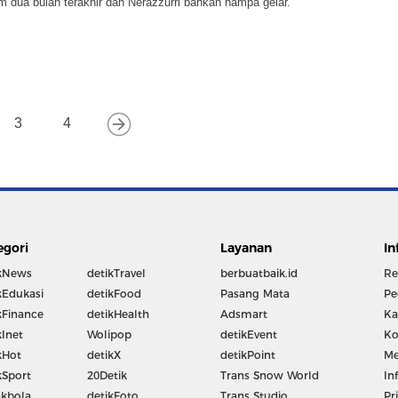
m dua bulan terakhir dan Nerazzurri bahkan hampa gelar.
3
4
egori
Layanan
In
kNews
detikTravel
berbuatbaik.id
Re
kEdukasi
detikFood
Pasang Mata
Pe
kFinance
detikHealth
Adsmart
Ka
kInet
Wolipop
detikEvent
Ko
kHot
detikX
detikPoint
Me
kSport
20Detik
Trans Snow World
In
kbola
detikFoto
Trans Studio
Pr