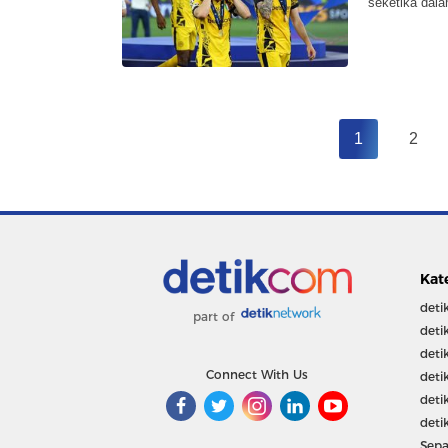
seketika dala
1
2
Kat
deti
part of
deti
deti
Connect With Us
deti
deti
deti
Sepa