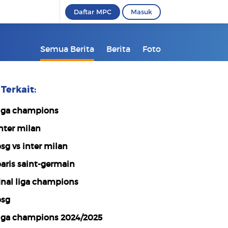
Daftar MPC
Masuk
Semua Berita
Berita
Foto
Terkait:
iga champions
nter milan
sg vs inter milan
aris saint-germain
inal liga champions
sg
iga champions 2024/2025